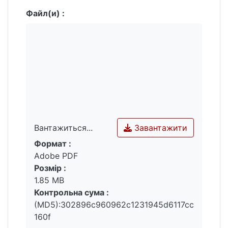
Файл(и) :
Завантажити
Вантажиться...
Формат :
Вантажиться...
Adobe PDF
Розмір :
1.85 MB
Контрольна сума :
(MD5):302896c960962c1231945d6117cc
160f