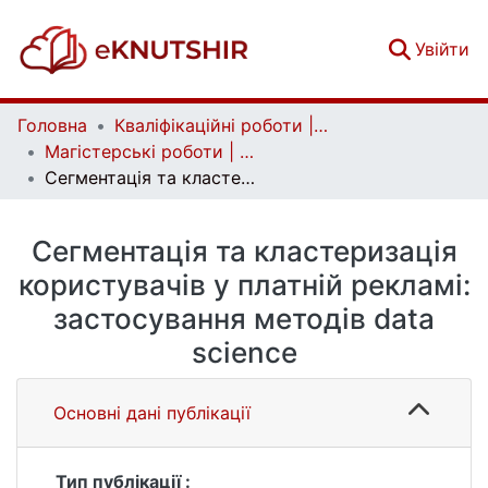
(c
Увійти
Головна
Кваліфікаційні роботи | Qualifying works
Магістерські роботи | Master's theses
Сегментація та кластеризація користувачів у платній рекламі: застосування методів data science
Сегментація та кластеризація
користувачів у платній рекламі:
застосування методів data
science
Основні дані публікації
Тип публікації :