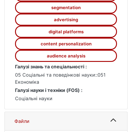
автоматизованої сегментації користувачів,
segmentation
результати якої можуть бути
безпосередньо використані для
advertising
персоналізації контенту, підвищення
залученості та ефективності
digital platforms
маркетингових стратегій цифрової
content personalization
платформи.
audience analysis
Галузі знань та спеціальності :
05 Соціальні та поведінкові науки::051
Економіка
Галузі науки і техніки (FOS) :
Соціальні науки
Файли