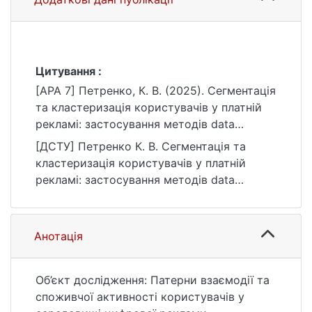
Цитування :
[APA 7] Петренко, К. В. (2025). Сегментація
та кластеризація користувачів у платній
рекламі: застосування методів data
science [Магістерська робота, Київський
[ДСТУ] Петренко К. В. Сегментація та
національний університет імені Тараса
кластеризація користувачів у платній
Шевченка]. eKNUTSHIR.
рекламі: застосування методів data
https://ir.library.knu.ua/handle/15071834/7411
science : кваліфікаційна робота магістра :
051 Економіка / наук. кер. Т. В. Кравець.
Київ, 2025. 56 с. URL:
Анотація
https://ir.library.knu.ua/handle/15071834/7411
(дата звернення: 25.07.2026).
Об’єкт дослідження: Патерни взаємодії та
споживчої активності користувачів у