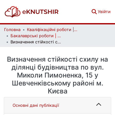
(c
Увійти
Головна
Кваліфікаційні роботи | Qualifying works
Бакалаврські роботи | Bachelor theses
Визначення стійкості схилу на ділянці будівництва по вул. Миколи Пимоненка, 15 у Шевченківському районі м. Києва
Визначення стійкості схилу на
ділянці будівництва по вул.
Миколи Пимоненка, 15 у
Шевченківському районі м.
Києва
Основні дані публікації