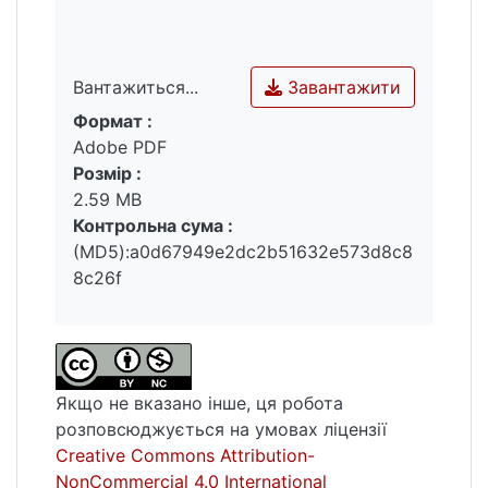
Завантажити
Вантажиться...
Формат :
Вантажиться...
Adobe PDF
Розмір :
2.59 MB
Контрольна сума :
(MD5):a0d67949e2dc2b51632e573d8c8
8c26f
Якщо не вказано інше, ця робота
розповсюджується на умовах ліцензії
Creative Commons Attribution-
NonCommercial 4.0 International