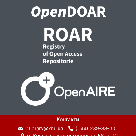
Контакти
ir.library@knu.ua
(044) 239-33-30
м. Київ, вул. Володимирська, 58, к. 42