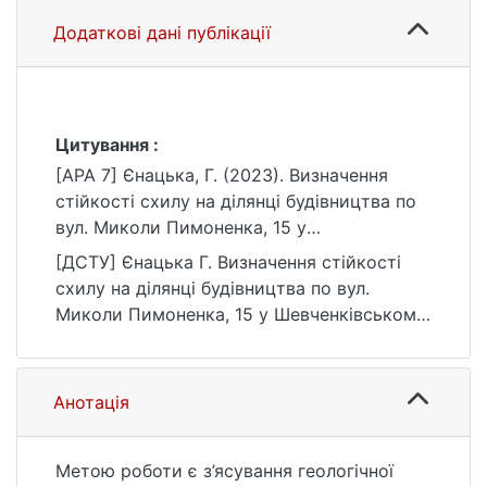
Додаткові дані публікації
Цитування :
[APA 7] Єнацька, Г. (2023). Визначення
стійкості схилу на ділянці будівництва по
вул. Миколи Пимоненка, 15 у
Шевченківському районі м. Києва
[ДСТУ] Єнацька Г. Визначення стійкості
[Бакалаврська робота, Київський
схилу на ділянці будівництва по вул.
національний університет імені Тараса
Миколи Пимоненка, 15 у Шевченківському
Шевченка]. eKNUTSHIR.
районі м. Києва : кваліфікаційна робота
https://ir.library.knu.ua/handle/123456789/52
бакалавра : 10 Природничі науки / наук.
59
кер. Д. Ф. Чомко. Київ, 2023. 39 с. URL:
Анотація
https://ir.library.knu.ua/handle/123456789/52
59 (дата звернення: 25.07.2026).
Метою роботи є з’ясування геологічної