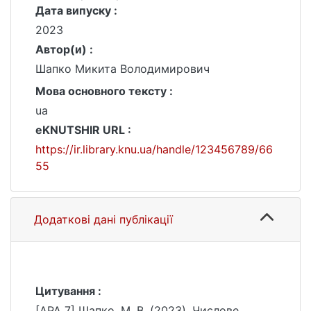
Дата випуску :
2023
Автор(и) :
Шапко Микита Володимирович
Мова основного тексту :
ua
eKNUTSHIR URL :
https://ir.library.knu.ua/handle/123456789/66
55
Додаткові дані публікації
Цитування :
[APA 7] Шапко, М. В. (2023). Числове