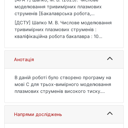
моделювання тривимірних плазмових
струменів [Бакалаврська робота,
Київський національний університет імені
[ДСТУ] Шапко М. В. Числове моделювання
Тараса Шевченка]. eKNUTSHIR.
тривимірних плазмових струменів :
https://ir.library.knu.ua/handle/123456789/66
кваліфікаційна робота бакалавра : 10
55
Природничі науки. Київ, 2023. 50 с. URL:
https://ir.library.knu.ua/handle/123456789/66
55 (дата звернення: 25.07.2026).
Анотація
В даній роботі було створено програму на
мові C для трьох-вимірного моделювання
плазмових струменів високого тиску.
Програма була протестована на прикладі
задачі інжекції плазмового потоку в
циліндричну камеру через отвір в боковій
Напрями досліджень
поверхні. Камера в початковий момент
часу була заповнена газом при низькому