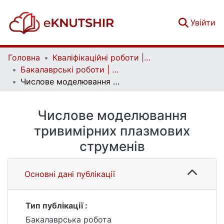
(c
Увійти
Головна
Кваліфікаційні роботи | Qualifying works
Бакалаврські роботи | Bachelor theses
Числове моделювання тривимірних плазмових струменів
Числове моделювання
тривимірних плазмових
струменів
Основні дані публікації
Тип публікації :
Бакалаврська робота