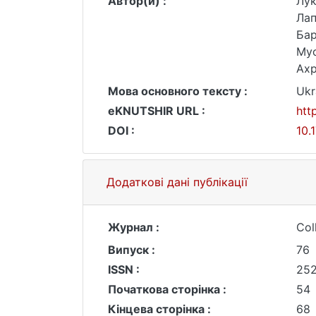
Автор(и) :
Лук
Лап
Бар
Мус
Ахр
Мова основного тексту :
Ukr
eKNUTSHIR URL :
htt
DOI :
10.
Додаткові дані публікації
Журнал :
Col
Випуск :
76
ISSN :
25
Початкова сторінка :
54
Кінцева сторінка :
68