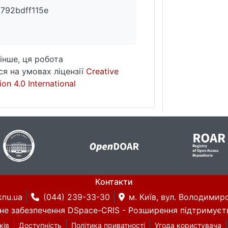
792bdff115e
інше, ця робота
я на умовах ліцензії
Creative
on 4.0 International
Контакти
knu.ua
(044) 239-33-30
м. Київ, вул. Володимирс
не забезпечення DSpace-CRIS
- Розширення підтримуєт
ків
Доступність
Політика приватності
Угода користувача