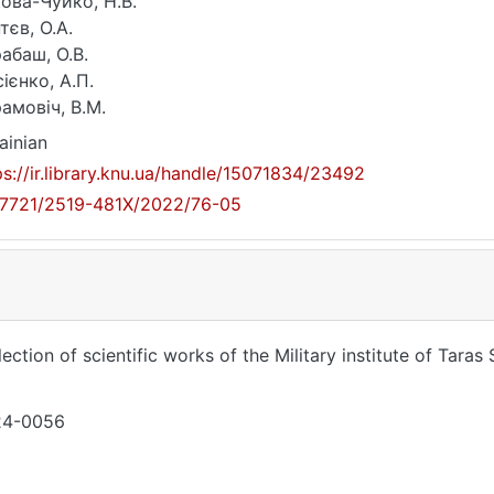
ова-Чуйко, Н.В.
тєв, О.А.
абаш, О.В.
ієнко, А.П.
амовіч, В.М.
ainian
ps://ir.library.knu.ua/handle/15071834/23492
17721/2519-481X/2022/76-05
lection оf scientific works of the Military institute of Tara
24-0056