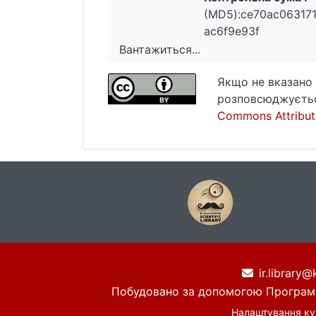
(MD5):ce70ac063171
ac6f9e93f
Вантажиться...
Вантажиться...
Якщо не вказано 
розповсюджуєтьс
Commons Attributi
ir.library@
Побудовано за допомогою
Програм
Налаштування ку