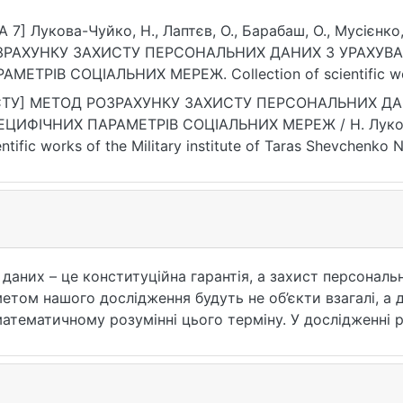
A 7] Лукова-Чуйко, Н., Лаптєв, О., Барабаш, О., Мусієнко
ЗРАХУНКУ ЗАХИСТУ ПЕРСОНАЛЬНИХ ДАНИХ З УРАХУВ
АМЕТРІВ СОЦІАЛЬНИХ МЕРЕЖ. Collection оf scientific works
Shevchenko National University of Kyiv, (76), 54–6
СТУ] МЕТОД РОЗРАХУНКУ ЗАХИСТУ ПЕРСОНАЛЬНИХ Д
ЦИФІЧНИХ ПАРАМЕТРІВ СОЦІАЛЬНИХ МЕРЕЖ / Н. Лукова-Ч
tific works of the Military institute of Taras Shevchenko National University of Kyiv.
54—68. DOI: 10.17721/2519-481X/2022/76-05 (дата звернен
даних – це конституційна гарантія, а захист персональн
етом нашого дослідження будуть не об’єкти взагалі, а 
математичному розумінні цього терміну. У дослідженні 
елі захисту персональних даних від комплексу специфі
альних мережах.Розглянуто залежності: величини потоку
нальних даних, і швидкості потоку даних; захищеності 