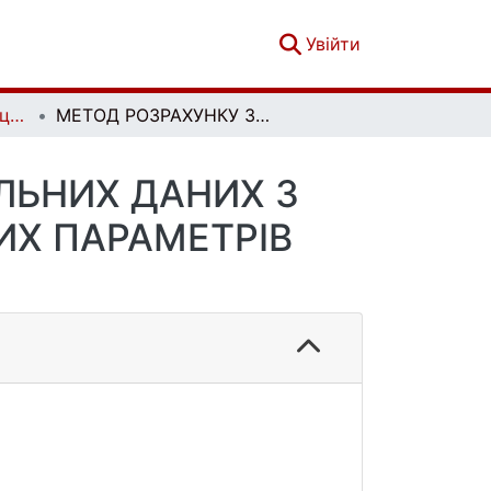
(current)
Увійти
Збірник наукових праць Військового інституту Київського національного університету імені Тараса Шевченка. Вип. 76
МЕТОД РОЗРАХУНКУ ЗАХИСТУ ПЕРСОНАЛЬНИХ ДАНИХ З УРАХУВАННЯМ КОМПЛЕКСУ СПЕЦИФІЧНИХ ПАРАМЕТРІВ СОЦІАЛЬНИХ МЕРЕЖ
ЛЬНИХ ДАНИХ З
Х ПАРАМЕТРІВ