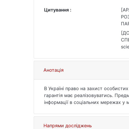
Цитування :
[AP
РО
ПАР
[Д
СПЕ
scien
С. 
Анотація
В Україні право на захист особистих 
гарантія має реалізовуватись. Предм
інформації в соціальних мережах у 
модель і проведено дослідження мод
інтенсивності передачі даних в соці
складових захисту інформації, персо
Напрями досліджень