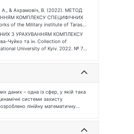
, А., & Ахрамовіч, В. (2022). МЕТОД
АННЯМ КОМПЛЕКСУ СПЕЦИФІЧНИХ
 of the Military institute of Taras
8. https://doi.org/10.17721/2519-481X/2022/76-05
АНИХ З УРАХУВАННЯМ КОМПЛЕКСУ
уйко та ін. Collection оf
 2022. № 76.
ня: 25.07.2026).
их даних – одна із сфер, у якій така
динамічні системи захисту
розроблено лінійну математичну
чних параметрів мережі і
 інформації в соціальній мережі від
системи від розмірів системи та від