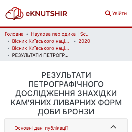
(c
Увійти
Головна
Наукова періодика | Scientific periodicals
Вісник Київського національного університету імені Тараса Шевченка. Геологія | Visnyk of Taras Shevchenko National University of Kyiv. Geology
2020
Вісник Київського національного університету імені Тараса Шевченка. Геологія. 2(89)
РЕЗУЛЬТАТИ ПЕТРОГРАФІЧНОГО ДОСЛІДЖЕННЯ ЗНАХІДКИ КАМ'ЯНИХ ЛИВАРНИХ ФОРМ ДОБИ БРОНЗИ
РЕЗУЛЬТАТИ
ПЕТРОГРАФІЧНОГО
ДОСЛІДЖЕННЯ ЗНАХІДКИ
КАМ'ЯНИХ ЛИВАРНИХ ФОРМ
ДОБИ БРОНЗИ
Основні дані публікації