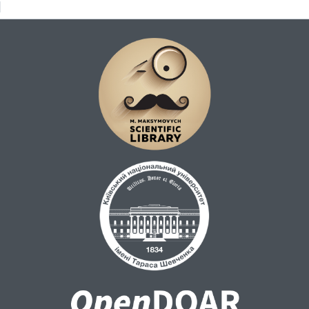
традиційно вважається основним центром
з видобутку сировини для кам'яних
ливарних форм доби пізньої бронзи на
території України. Встановлено, що подібні
породи більш характерні для Західного
Приазов'я, однак не можна виключати й
інше джерело надходження сировини
комплексу ливарних форм, зокрема
Південний Урал, де була значно розвинута
металургія бронзи і використовувалися
схожі кам'яні матриці. Отримані
результати ставлять питання щодо
перегляду сталих уявлень про джерела
постачання кам'яної сировини за доби
пізньої бронзи.