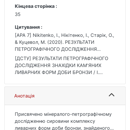
Кінцева сторінка :
35
Цитування :
[APA 7] Nikitenko, І., Нікітенко, І., Старік, О.,
& Куцевол, М. (2020). РЕЗУЛЬТАТИ
ПЕТРОГРАФІЧНОГО ДОСЛІДЖЕННЯ
ЗНАХІДКИ КАМ'ЯНИХ ЛИВАРНИХ ФОРМ
[ДСТУ] РЕЗУЛЬТАТИ ПЕТРОГРАФІЧНОГО
ДОБИ БРОНЗИ. Вісник Київського
ДОСЛІДЖЕННЯ ЗНАХІДКИ КАМ'ЯНИХ
національного університету імені Тараса
ЛИВАРНИХ ФОРМ ДОБИ БРОНЗИ / І.
Шевченка. Геологія, 2(89), 28–35.
Nikitenko та ін. Вісник Київського
https://doi.org/10.17721/1728-2713.89.04
національного університету імені Тараса
Шевченка. Геологія. 2020. Т. 2, № 89. С. 28
Анотація
—35. DOI: 10.17721/1728-2713.89.04 (дата
звернення: 25.07.2026).
Присвячено мінералого-петрографічному
дослідженню сировини комплексу
ливарних форм доби бронзи, знайденого