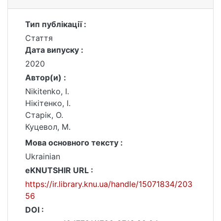
Тип публікації :
Стаття
Дата випуску :
2020
Автор(и) :
Nikitenko, І.
Нікітенко, І.
Старік, О.
Куцевол, М.
Мова основного тексту :
Ukrainian
eKNUTSHIR URL :
https://ir.library.knu.ua/handle/15071834/203
56
DOI :