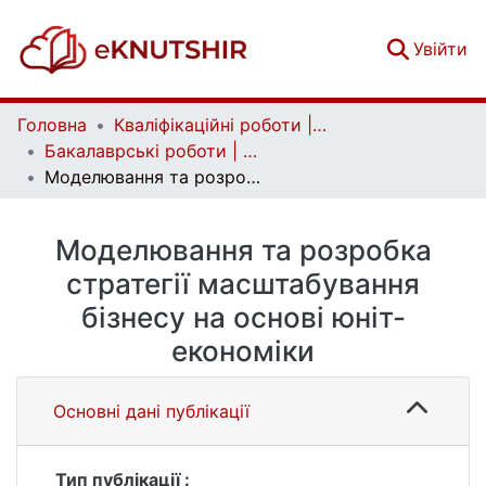
(c
Увійти
Головна
Кваліфікаційні роботи | Qualifying works
Бакалаврські роботи | Bachelor theses
Моделювання та розробка стратегії масштабування бізнесу на основі юніт- економіки
Моделювання та розробка
стратегії масштабування
бізнесу на основі юніт-
економіки
Основні дані публікації
Тип публікації :