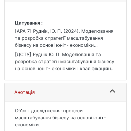
Цитування :
[APA 7] Руднік, Ю. П. (2024). Моделювання
та розробка стратегії масштабування
бізнесу на основі юніт- економіки
[Бакалаврська робота, Київський
[ДСТУ] Руднік Ю. П. Моделювання та
національний університет імені Тараса
розробка стратегії масштабування бізнесу
Шевченка]. eKNUTSHIR.
на основі юніт- економіки : кваліфікаційна
https://ir.library.knu.ua/handle/15071834/6261
робота бакалавра : 05 Соціальні та
поведінкові науки / наук. кер. І. К.
Федоренко. Київ, 2024. 72 с. URL:
Анотація
https://ir.library.knu.ua/handle/15071834/6261
(дата звернення: 25.07.2026).
Об’єкт дослідження: процеси
масштабування бізнесу на основі юніт-
економіки.