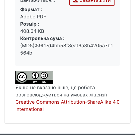
Формат :
Вантажиться...
Adobe PDF
Розмір :
408.64 KB
Контрольна сума :
(MD5):59f17d4bb58f8eaf6a3b4205a7b1
564b
Якщо не вказано інше, ця робота
розповсюджується на умовах ліцензії
Creative Commons Attribution-ShareAlike 4.0
International