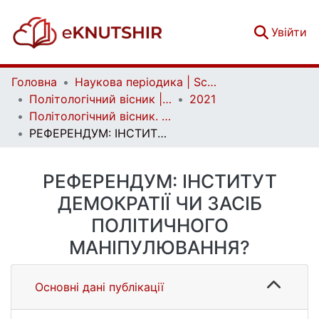
(c
Увійти
Головна
Наукова періодика | Scientific periodicals
Політологічний вісник | Politology bulletin
2021
Політологічний вісник. Випуск 87
РЕФЕРЕНДУМ: ІНСТИТУТ ДЕМОКРАТІЇ ЧИ ЗАСІБ ПОЛІТИЧНОГО МАНІПУЛЮВАННЯ?
РЕФЕРЕНДУМ: ІНСТИТУТ
ДЕМОКРАТІЇ ЧИ ЗАСІБ
ПОЛІТИЧНОГО
МАНІПУЛЮВАННЯ?
Основні дані публікації