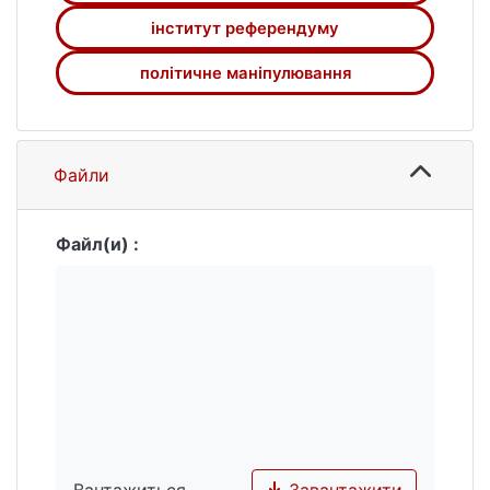
найважливіших питань державного і
інститут референдуму
суспільного життя, скільки як засіб
політичного маніпулювання, досягнення
політичне маніпулювання
владою бажаних для неї політичних цілей.
Файли
Файл(и) :
Завантажити
Вантажиться...