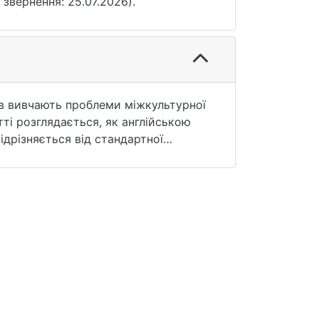
а звернення: 25.07.2026).
тів вивчають проблеми міжкультурної
тті розглядається, як англійською
ідрізняється від стандартної
ксичних структур під час