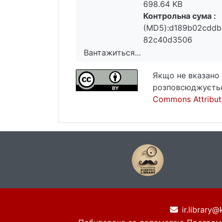
698.64 KB
Контрольна сума :
(MD5):d189b02cddb
82c40d3506
Вантажиться...
Вантажиться...
Якщо не вказано 
розповсюджуєтьс
Commons Attributi
ir.library@