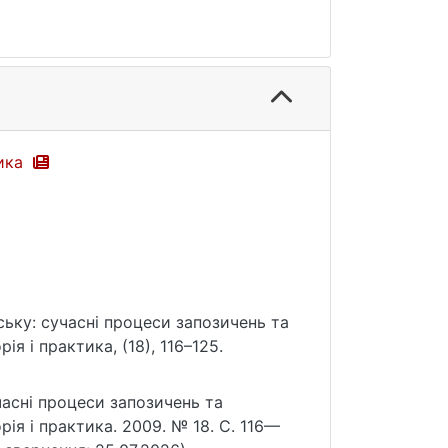
тика
дську: сучасні процеси запозичень та
ія і практика, (18), 116–125.
учасні процеси запозичень та
рія і практика. 2009. № 18. С. 116—