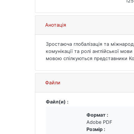
125
Анотація
Зростаюча глобалізація та міжнарод
комунікації та ролі англійської мов
мовою спілкуються представники Кор
англійської, а також як саме рідна
спілкування англійською мовою.
Файли
Файл(и) :
Формат :
Adobe PDF
Розмір :