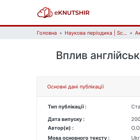
Головна
Наукова періодика | Scientific periodicals
Вплив англійськ
Основні дані публікації
Тип публікації :
Ста
Дата випуску :
20
Автор(и) :
О.О
Мова основного тексту :
Ukr