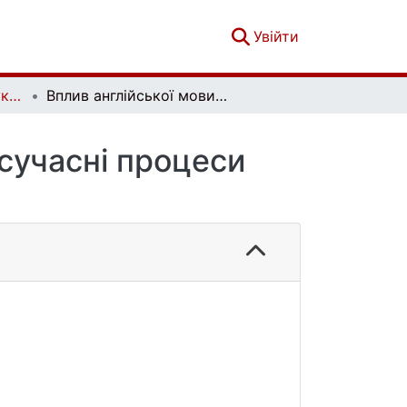
(current)
Увійти
Актуальні проблеми української лінгвістики: теорія і практика. Вип. 18
Вплив англійської мови на нідерландську: сучасні процеси запозичень та асиміляції
 сучасні процеси