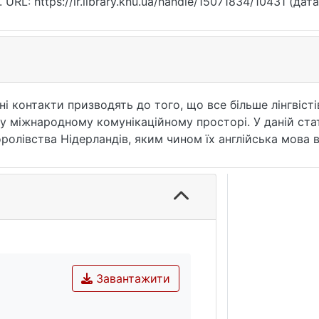
. URL: https://ir.library.knu.ua/handle/15071834/10431 (дат
ні контакти призводять до того, що все більше лінгвіс
и у міжнародному комунікаційному просторі. У даній ста
олівства Нідерландів, яким чином їх англійська мова в
 мова мовців впливає на використання граматичних та ле
Завантажити