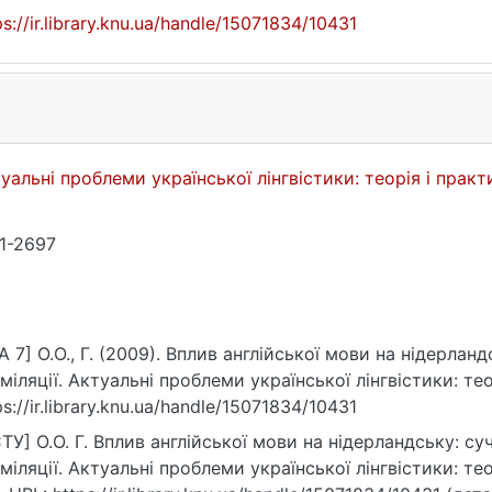
ps://ir.library.knu.ua/handle/15071834/10431
уальні проблеми української лінгвістики: теорія і прак
1-2697
A 7] О.О., Г. (2009). Вплив англійської мови на нідерлан
міляції. Актуальні проблеми української лінгвістики: теор
ps://ir.library.knu.ua/handle/15071834/10431
ТУ] О.О. Г. Вплив англійської мови на нідерландську: с
міляції. Актуальні проблеми української лінгвістики: тео