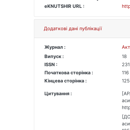
eKNUTSHIR URL :
htt
Додаткові дані публікації
Журнал :
Акт
Випуск :
18
ISSN :
231
Початкова сторінка :
116
Кінцева сторінка :
125
Цитування :
[AP
аси
htt
[ДС
аси