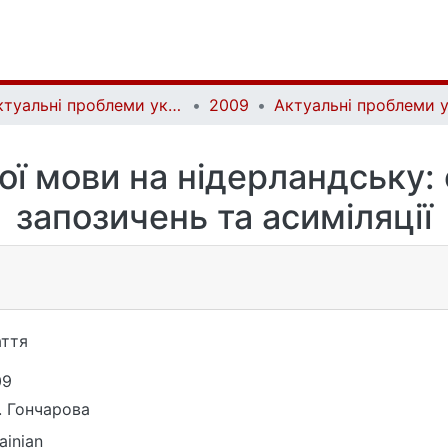
Актуальні проблеми української лінгвістики: теорія і практика | Current issues of Ukrainian linguistics: theory and practice
2009
ої мови на нідерландську:
запозичень та асиміляції
ття
09
. Гончарова
ainian