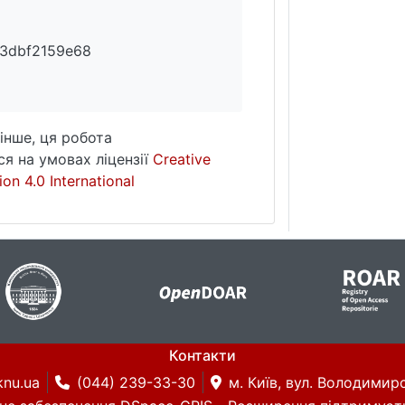
3dbf2159e68
інше, ця робота
я на умовах ліцензії
Creative
on 4.0 International
Контакти
knu.ua
(044) 239-33-30
м. Київ, вул. Володимирс