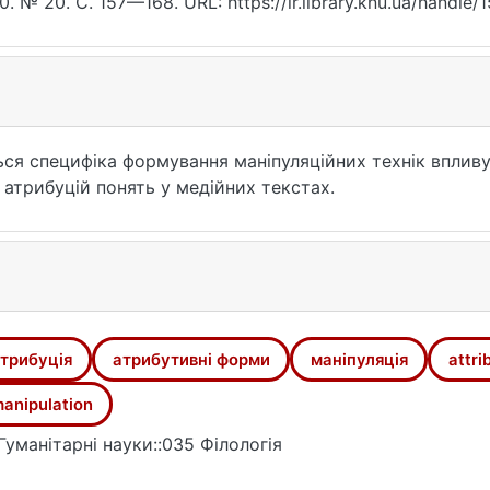
0. № 20. С. 157—168. URL: https://ir.library.knu.ua/handl
07.2026).
ться специфіка формування маніпуляційних технік вплив
атрибуцій понять у медійних текстах.
трибуція
атрибутивні форми
маніпуляція
attri
anipulation
Гуманітарні науки::035 Філологія