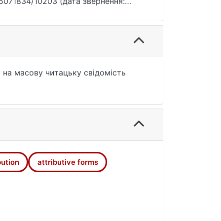
e/15071834/10203 (дата звернення:
у на масову читацьку свідомість
bution
attributive forms