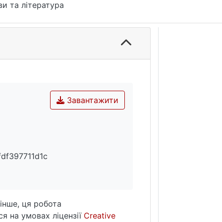
и та література
Завантажити
df397711d1c
інше, ця робота
я на умовах ліцензії
Creative