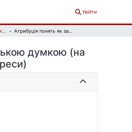
(current)
Увійти
Актуальні проблеми української лінгвістики: теорія і практика. Вип. 20
Атрибуція понять як засіб маніпуляції читацькою думкою (на матеріалі сучасної української преси)
ацькою думкою (на
преси)