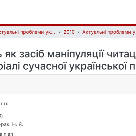
Актуальні проблеми української лінгвістики: теорія і практика | Current issues of Ukrainian linguistics: theory and practice
2010
 як засіб маніпуляції чит
іалі сучасної української 
ття
0
рак, Н. Я.
ainian