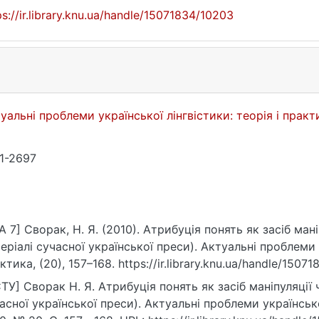
ps://ir.library.knu.ua/handle/15071834/10203
уальні проблеми української лінгвістики: теорія і прак
1-2697
A 7] Сворак, Н. Я. (2010). Атрибуція понять як засіб ма
еріалі сучасної української преси). Актуальні проблеми у
ктика, (20), 157–168. https://ir.library.knu.ua/handle/1507
ТУ] Сворак Н. Я. Атрибуція понять як засіб маніпуляції
асної української преси). Актуальні проблеми української