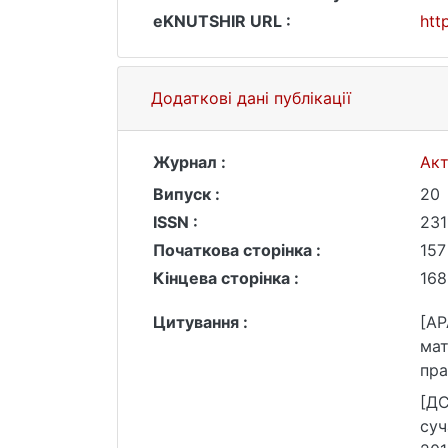
eKNUTSHIR URL :
htt
Додаткові дані публікації
Журнал :
Акт
Випуск :
20
ISSN :
231
Початкова сторінка :
157
Кінцева сторінка :
168
Цитування :
[AP
мат
пра
[ДС
суч