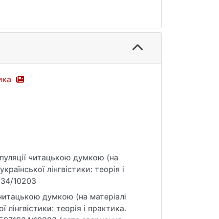
тика
ніпуляції читацькою думкою (на
країнської лінгвістики: теорія і
1834/10203
 читацькою думкою (на матеріалі
 лінгвістики: теорія і практика.