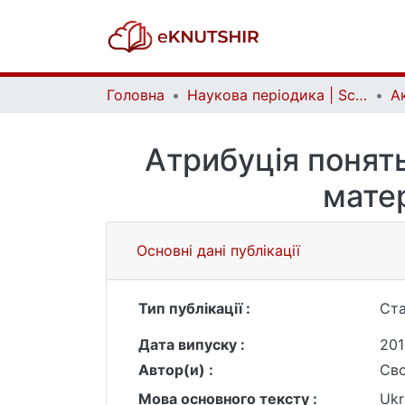
Головна
Наукова періодика | Scientific periodicals
Атрибуція понять
матер
Основні дані публікації
Тип публікації :
Ста
Дата випуску :
201
Автор(и) :
Сво
Мова основного тексту :
Ukr