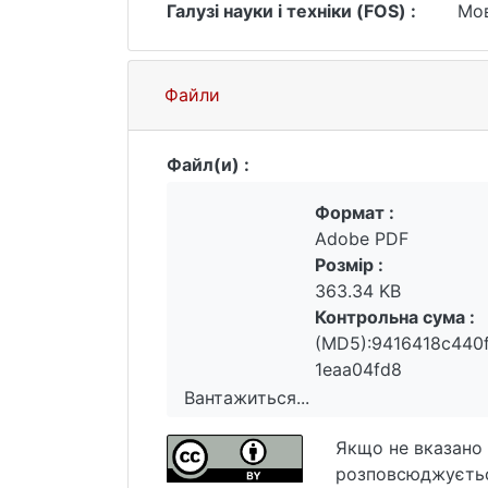
Галузі науки і техніки (FOS) :
Мов
Файли
Файл(и) :
Формат :
Adobe PDF
Розмір :
363.34 KB
Контрольна сума :
(MD5):9416418c440f
1eaa04fd8
Вантажиться...
Вантажиться...
Якщо не вказано 
розповсюджуєтьс