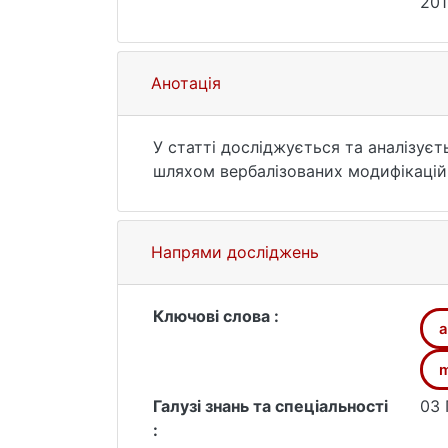
201
25.
Анотація
У статті досліджується та аналізує
шляхом вербалізованих модифікацій 
Напрями досліджень
Ключові слова :
а
m
Галузі знань та спеціальності
03 
: