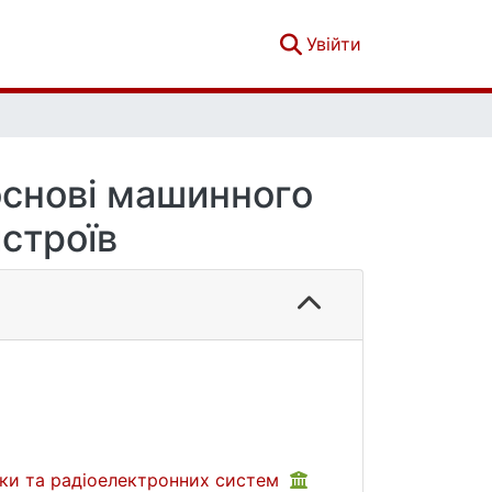
(current)
Увійти
основі машинного
строїв
іки та радіоелектронних систем