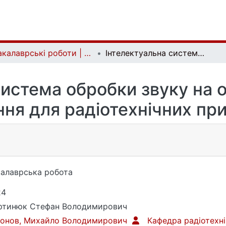
Бакалаврські роботи | Bachelor theses
Інтелектуальна система обробки звуку на основі машинного навчання для радіотехнічних пристроїв
система обробки звуку на 
ння для радіотехнічних при
алаврська робота
24
ртинюк Стефан Володимирович
нонов, Михайло Володимирович
Кафедра радіотехн