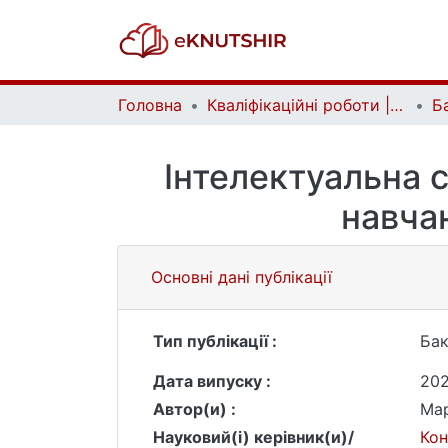
Головна
Кваліфікаційні роботи | Qualifying works
Інтелектуальна 
навча
Основні дані публікації
Тип публікації :
Бак
Дата випуску :
20
Автор(и) :
Ма
Науковий(і) керівник(и)/
Ко