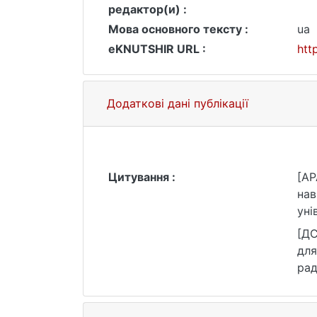
редактор(и) :
Мова основного тексту :
ua
eKNUTSHIR URL :
htt
Додаткові дані публікації
Цитування :
[AP
нав
уні
[ДС
для
рад
htt