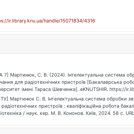
ps://ir.library.knu.ua/handle/15071834/4316
A 7] Мартинюк, С. В. (2024). Інтелектуальна система о
чання для радіотехнічних пристроїв [Бакалаврська роб
верситет імені Тараса Шевченка]. eKNUTSHIR. https://ir.l
ТУ] Мартинюк С. В. Інтелектуальна система обробки зв
 радіотехнічних пристроїв : кваліфікаційна робота бакал
іотехніка / наук. кер. М. В. Кононов. Київ, 2024. 58 с. URL
ps://ir.library.knu.ua/handle/15071834/4316 (дата звернення