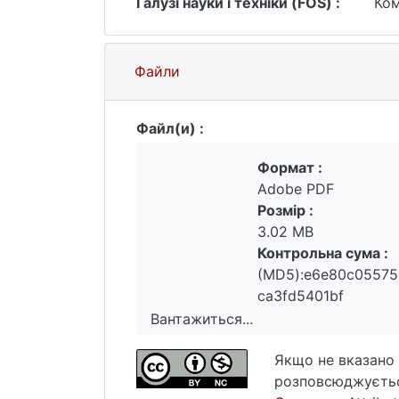
Галузі науки і техніки (FOS) :
Ком
Файли
Файл(и) :
Формат :
Adobe PDF
Розмір :
3.02 MB
Контрольна сума :
(MD5):e6e80c0557
ca3fd5401bf
Вантажиться...
Вантажиться...
Якщо не вказано 
розповсюджуєтьс