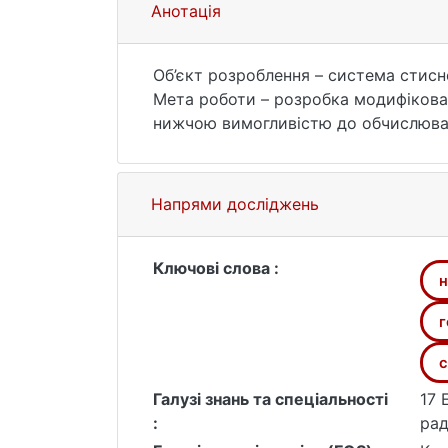
Анотація
Об’єкт розроблення – система стисн
Мета роботи – розробка модифікова
нижчою вимогливістю до обчислювал
У роботі розглянуто сучасні підход
представлено аналіз проблем, з яким
велика вимогливість до обчислюваль
Напрями досліджень
Snake для кращого узагальнення пер
спектрограмами, та вдосконалення 
Було розроблено модифіковану архіт
Ключові слова :
н
тренування моделі на базі датасеті
Результати показали покращення кое
г
існуючими рішеннями, такими як So
с
Галузі знань та спеціальності
17 
:
рад