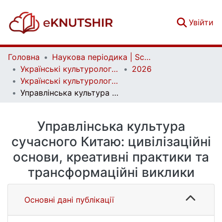
(c
Увійти
Головна
Наукова періодика | Scientific periodicals
Українські культурологічні студії | Ukrainian Cultural Studies
2026
Українські культурологічні студії. № 1 (18)
Управлінська культура сучасного Китаю: цивілізаційні основи, креативні практики та трансформаційні виклики
Управлінська культура
сучасного Китаю: цивілізаційні
основи, креативні практики та
трансформаційні виклики
Основні дані публікації