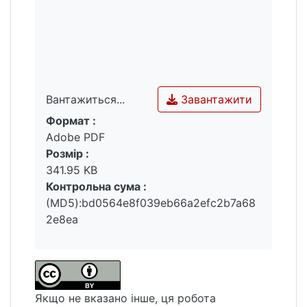
значущість роботи полягає у можливості
застосування її результатів у сфері крос-
культурного та креативного управління, а
також в освітній практиці.
Завантажити
Вантажиться...
Формат :
Вантажиться...
Adobe PDF
Розмір :
341.95 KB
Контрольна сума :
(MD5):bd0564e8f039eb66a2efc2b7a68
2e8ea
Якщо не вказано інше, ця робота