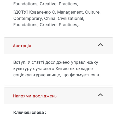
Foundations, Creative, Practices,
Transformational, Challenges. Українські
[ДСТУ] Коваленко Є. Management, Culture,
культурологічні студії, (1(18)), 60–66.
Contemporary, China, Civilizational,
https://doi.org/10.17721/UCS.2026.1(18).08
Foundations, Creative, Practices,
Transformational, Challenges. Українські
культурологічні студії. 2026. no. 1(18). P. 60
—66. DOI: 10.17721/UCS.2026.1(18).08 (date
Анотація
of access: 25.07.2026).
Вступ. У статті досліджено управлінську
культуру сучасного Китаю як складне
соціокультурне явище, що формується на
перетині цивілізаційної традиції та
сучасних трансформаційних процесів.
Актуальність дослідження зумовлена
Напрями досліджень
зростанням ролі Китаю у глобальній
економіці та необхідністю глибшого
розуміння культурних основ його
Ключові слова :