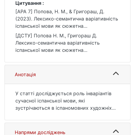
Цитування :
[APA 7] Попова, Н. М., & Григораш, Д.
(2023). Лексико-семантична варіативність
іспанської мови як сюжетна
характеристика в сучасній кінематографії.
[ДСТУ] Попова Н. М., Григораш Д.
Проблеми семантики, прагматики та
Лексико-семантична варіативність
когнітивної лінгвістики, (44), 145–153.
іспанської мови як сюжетна
https://doi.org/10.17721/2663-
характеристика в сучасній кінематографії.
6530.2023.44.14
Проблеми семантики, прагматики та
когнітивної лінгвістики. 2023. № 44. С. 145
Анотація
—153. DOI: 10.17721/2663-6530.2023.44.14
(дата звернення: 25.07.2026).
У статті досліджується роль інваріантів
сучасної іспанської мови, які
зустрічаються в іспаномовних художніх
фільмах та серіалах, створених у різних
країнах. У статті проаналізовано вплив
лексико-семантичних варіантів мовних
Напрями досліджень