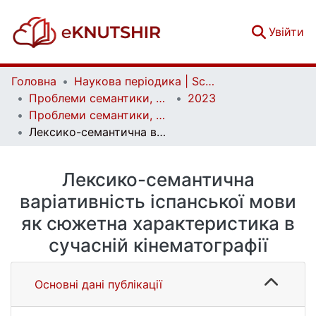
(c
Увійти
Головна
Наукова періодика | Scientific periodicals
Проблеми семантики, прагматики та когнітивної лінгвістики | Problems of semantics, pragmatics and cognitive linguistics
2023
Проблеми семантики, прагматики та когнітивної лінгвістики. Випуск 44
Лексико-семантична варіативність іспанської мови як сюжетна характеристика в сучасній кінематографії
Лексико-семантична
варіативність іспанської мови
як сюжетна характеристика в
сучасній кінематографії
Основні дані публікації