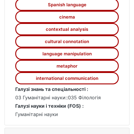
фільмів, відображений лексико-
Spanish language
семантичними особливостями мовлення
cinema
персонажів, розширюють комунікативну
та лінгвокраїнознавчу компетентності
contextual analysis
глядачів сучасного глобалізованого світу.
cultural connotation
language manipulation
metaphor
international communication
Галузі знань та спеціальності :
03 Гуманітарні науки::035 Філологія
Галузі науки і техніки (FOS) :
Гуманітарні науки