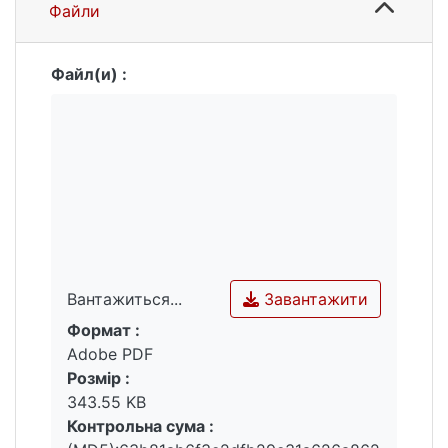
Файли
Файл(и) :
Завантажити
Вантажиться...
Формат :
Вантажиться...
Adobe PDF
Розмір :
343.55 KB
Контрольна сума :