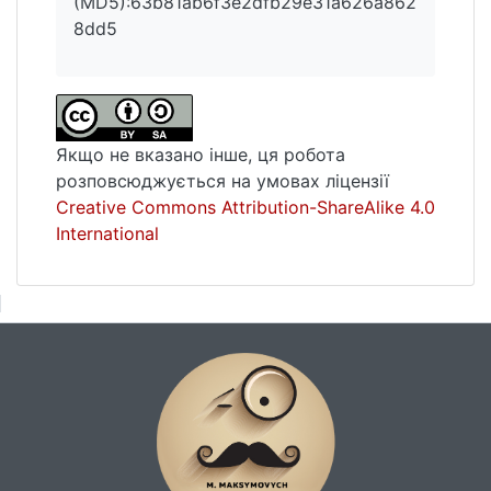
(MD5):63b81ab6f3e2dfb29e31a626a862
8dd5
Якщо не вказано інше, ця робота
розповсюджується на умовах ліцензії
Creative Commons Attribution-ShareAlike 4.0
International