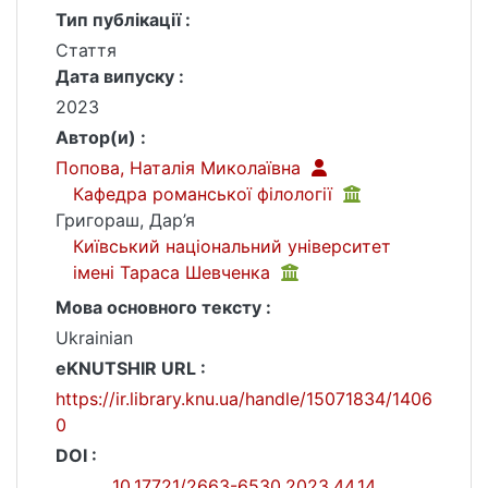
Тип публікації :
Стаття
Дата випуску :
2023
Автор(и) :
Попова, Наталія Миколаївна
Кафедра романської філології
Григораш, Дар’я
Київський національний університет
імені Тараса Шевченка
Мова основного тексту :
Ukrainian
eKNUTSHIR URL :
https://ir.library.knu.ua/handle/15071834/1406
0
DOI :
10.17721/2663-6530.2023.44.14