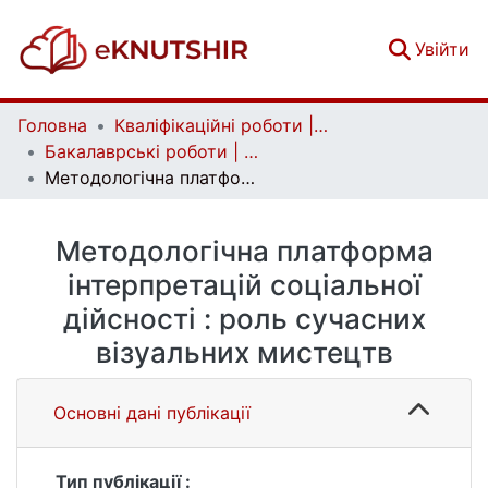
(c
Увійти
Головна
Кваліфікаційні роботи | Qualifying works
Бакалаврські роботи | Bachelor theses
Методологічна платформа інтерпретацій соціальної дійсності : роль сучасних візуальних мистецтв
Методологічна платформа
інтерпретацій соціальної
дійсності : роль сучасних
візуальних мистецтв
Основні дані публікації
Тип публікації :