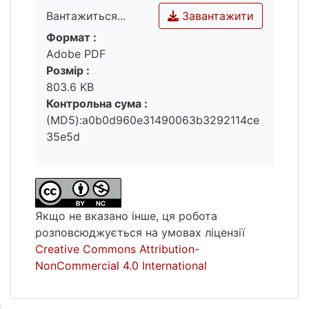
дозволяє виявити взаємозв’язок між
Завантажити
Вантажиться...
різними факторами і складниками
Формат :
соціокультурного контексту.
Вантажиться...
Adobe PDF
Підтвердженням актуальності
Розмір :
дослідження соціально-політичних
803.6 KB
аспектів людської творчості є зростаюча
Контрольна сума :
кількість практик символічної
(MD5):a0b0d960e31490063b3292114ce
репрезентації реальності, які потребують
35e5d
активного обміркування з боку
інтелектуалів, у тому числі шляхом
застосування методів соціокультурного
аналізу, що передбачають розгляд
культури як особливого типу людської
Якщо не вказано інше, ця робота
діяльності та сукупності матеріальних і
розповсюджується на умовах ліцензії
духовних цінностей.
Creative Commons Attribution-
NonCommercial 4.0 International