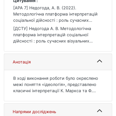
Цитування :
[APA 7] Недогода, А. В. (2022).
Методологічна платформа інтерпретацій
соціальної дійсності : роль сучасних
візуальних мистецтв [Бакалаврська
[ДСТУ] Недогода А. В. Методологічна
робота, Київський національний
платформа інтерпретацій соціальної
університет імені Тараса Шевченка].
дійсності : роль сучасних візуальних
eKNUTSHIR.
мистецтв : кваліфікаційна робота
https://ir.library.knu.ua/handle/123456789/24
бакалавра : 03 Гуманітарні науки. Київ,
42
2022. 56 с. URL:
Анотація
https://ir.library.knu.ua/handle/123456789/24
42 (дата звернення: 25.07.2026).
В ході виконання роботи було окреслено
межі поняття «ідеологія», представлено
класичні інтерпретації К. Маркса та Ф.
Енгельса, К. Маннгайма, Х. Арендт. Було
визначено основні властивості ідеології та
її політичні функції; Було розглянуто
Напрями досліджень
медіологічний проект Р. Дебре та М.