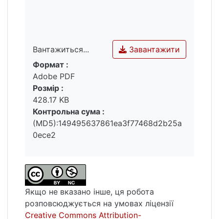
Завантажити
Вантажиться...
Формат :
Вантажиться...
Adobe PDF
Розмір :
428.17 KB
Контрольна сума :
(MD5):149495637861ea3f77468d2b25a
0ece2
Якщо не вказано інше, ця робота
розповсюджується на умовах ліцензії
Creative Commons Attribution-