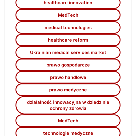
healthcare innovation
MedTech
medical technologies
healthcare reform
Ukrainian medical services market
prawo gospodarcze
prawo handlowe
prawo medyczne
działalność innowacyjna w dziedzinie
ochrony zdrowia
MedTech
technologie medyczne