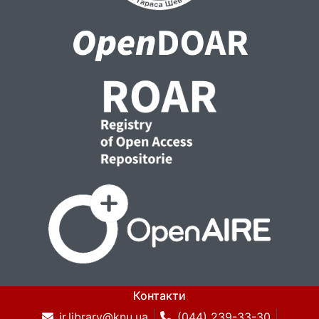
Контакти
ir.library@knu.ua
(044) 239-33-30