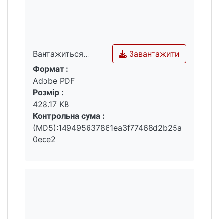
Завантажити
Вантажиться...
Формат :
Вантажиться...
Adobe PDF
Розмір :
428.17 KB
Контрольна сума :
(MD5):149495637861ea3f77468d2b25a
0ece2