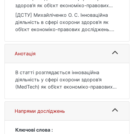
здоров’я як об’єкт економіко-правових
досліджень. Knowledge, Education, Law,
[ДСТУ] Михайліченко О. С. Інноваційна
Management, 7(75), 93–100.
діяльність в сфері охорони здоров’я як
https://doi.org/10.51647/kelm.2025.7.13
об’єкт економіко-правових досліджень.
Knowledge, Education, Law, Management.
2025. Т. 7, № 75. С. 93—100. DOI:
10.51647/kelm.2025.7.13 (дата звернення:
Анотація
25.07.2026).
В статті розглядається інноваційна
діяльність у сфері охорони здоров’я
(MedTech) як об’єкт економіко-правових
досліджень в Україні. Автор досліджує
значення MedTech в умовах
повномасштабної війни, медичної реформи
Напрями досліджень
та ухвалення нових законодавчих актів.
Автор акцентує увагу на
міждисциплінарному характері MedTech,
Ключові слова :