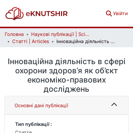
(c
Увійти
Головна
Наукові публікації | Scientific publications
Статті | Articles
Інноваційна діяльність в сфері охорони здоров’я як об’єкт економіко-правових досліджень
Інноваційна діяльність в сфері
охорони здоров’я як об’єкт
економіко-правових
досліджень
Основні дані публікації
Тип публікації :
Стаття