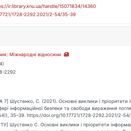
ps://ir.library.knu.ua/handle/15071834/14360
17721/1728-2292.2021/2-54/35-39
ник: Міжнародні відносини
4)
8-2292
A 7] Шустенко, С. (2021). Основні виклики і пріоритети
фері інформаційної безпеки та свободи вираження погляд
54)), 35–39. https://doi.org/10.17721/1728-2292.2021/2-54
ТУ] Шустенко С. Основні виклики і пріоритети інформац