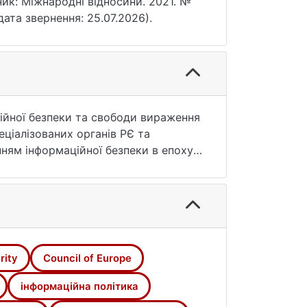
ник: Міжнародні відносини. 2021. №
дата звернення: 25.07.2026).
ційної безпеки та свободи вираження
еціалізованих органів РЄ та
енням інформаційної безпеки в епоху
ежить правозахисний акт –
йська конвенція з прав людини).
літики, а також забезпечення
лені в ній права, серед яких і
вором, що в більшості країн
rity
Council of Europe
інформаційна політика