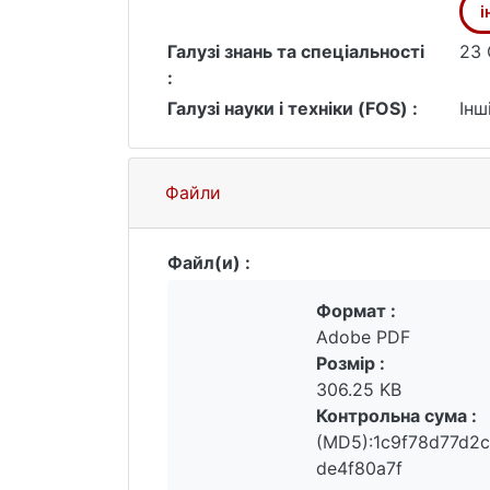
і
Галузі знань та спеціальності
23 
:
Галузі науки і техніки (FOS) :
Інш
Файли
Файл(и) :
Формат :
Adobe PDF
Розмір :
306.25 KB
Контрольна сума :
(MD5):1c9f78d77d2c
de4f80a7f