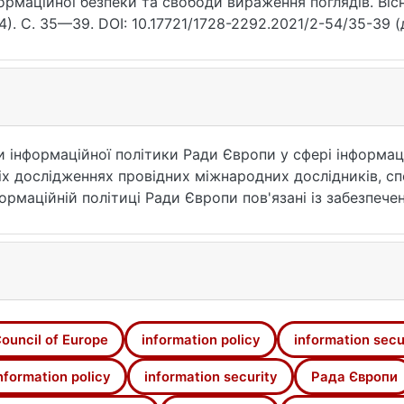
ормаційної безпеки та свободи вираження поглядів. Віс
4). С. 35—39. DOI: 10.17721/1728-2292.2021/2-54/35-39 (
и інформаційної політики Ради Європи у сфері інформа
ніх дослідженнях провідних міжнародних дослідників, сп
формаційній політиці Ради Європи пов'язані із забезпеч
их інновацій. В основі всієї діяльності Ради Європи л
рав людини й основних свобод (ЄКПЛ; скороч. – Європе
 обов'язковим актом для регулювання інформаційної по
ниць Ради Європи, що зобов'язали- ся захищати встанов
в. Підкреслено, що ЄКПЛ є юридично обов'язковим дого
ий статус.
ouncil of Europe
information policy
information secu
nformation policy
information security
Рада Європи