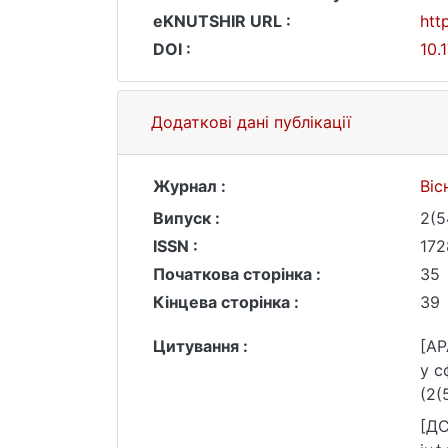
eKNUTSHIR URL :
htt
DOI :
10.
Додаткові дані публікації
Журнал :
Віс
Випуск :
2(5
ISSN :
172
Початкова сторінка :
35
Кінцева сторінка :
39
Цитування :
[AP
у с
(2(
[ДС