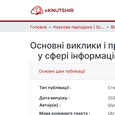
Головна
Наукова періодика | Scientific periodicals
Основні виклики і 
у сфері інформац
Основні дані публікації
Тип публікації :
Ста
Дата випуску :
202
Автор(и) :
Шус
Мова основного тексту :
Ukr