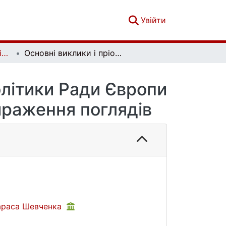
(current)
Увійти
Вісник Київського національного університету імені Тараса Шевченка. Міжнародні відносини. Вип. 2 (54)
Основні виклики і пріоритети інформаційної політики Ради Європи у сфері інформаційної безпеки та свободи вираження поглядів
олітики Ради Європи
ираження поглядів
Тараса Шевченка