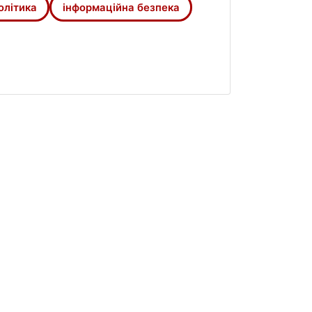
олітика
інформаційна безпека