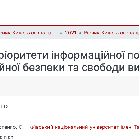
Вісник Київського національного університету імені Тараса Шевченка. Міжнародні відносини | Bulletin of the Taras Shevchenko National University of Kyiv. International Relations
2021
пріоритети інформаційної п
ійної безпеки та свободи в
ття
1
тенко, С.
Київський національний університет імені 
ainian