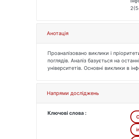
інф
2(5
Анотація
Проаналізовано виклики і пріоритет
поглядів. Аналіз базується на остан
університетів. Основні виклики в ін
глобальних інформаційно-технологічн
Європейська конвенція про захист п
Зазначений регіональний документ є
Напрями досліджень
інформаційної безпеки держав – учас
право на свободу вираження погляді
континенту має майже конституційн
Ключові слова :
C
i