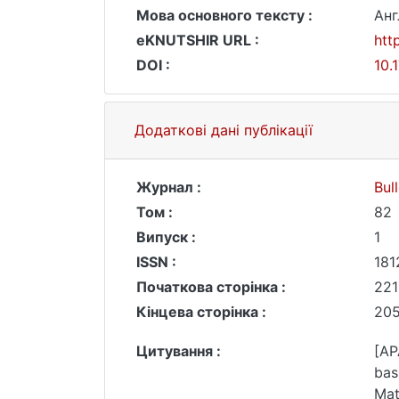
Мова основного тексту :
Анг
eKNUTSHIR URL :
htt
DOI :
10.
Додаткові дані публікації
Журнал :
Bul
Том :
82
Випуск :
1
ISSN :
181
Початкова сторінка :
221
Кінцева сторінка :
20
Цитування :
[AP
bas
Mat