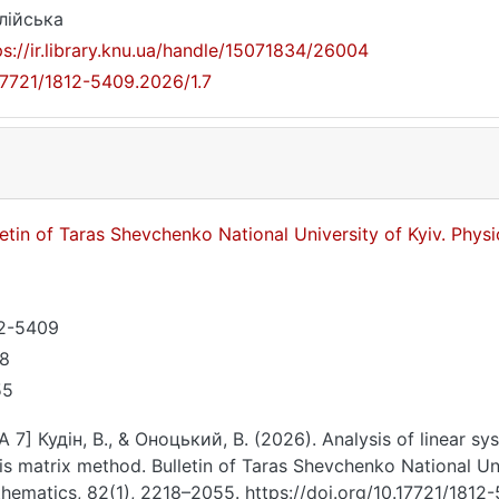
лійська
ps://ir.library.knu.ua/handle/15071834/26004
17721/1812-5409.2026/1.7
letin of Taras Shevchenko National University of Kyiv. Phy
2-5409
8
55
A 7] Кудін, В., & Оноцький, В. (2026). Analysis of linear 
is matrix method. Bulletin of Taras Shevchenko National Uni
hematics, 82(1), 2218–2055. https://doi.org/10.17721/1812