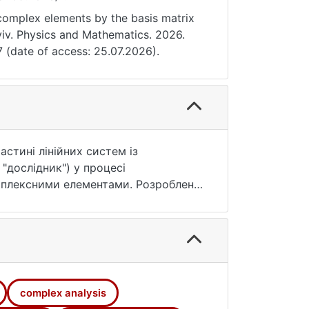
 complex elements by the basis matrix
yiv. Physics and Mathematics. 2026.
7 (date of access: 25.07.2026).
стині лінійних систем із
"дослідник") у процесі
мплексними елементами. Розроблено
анізму взаємодії дійсної та уявної
нт з перевірки коректності роботи
ного моделювання.
елювання, зокрема, математичний
complex analysis
й двох компонентних математичних