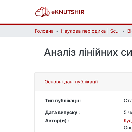
Головна
Наукова періодика | Scientific periodicals
Аналіз лінійних 
Основні дані публікації
Тип публікації :
Ста
Дата випуску :
5 ч
Автор(и) :
Куд
Оно