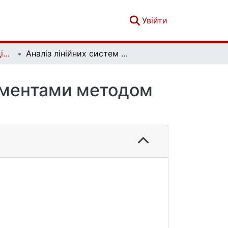
(current)
Увійти
Вісник Київського національного університету імені Тараса Шевченка. Фізико-математичні науки. Том 82 № 1
Аналіз лінійних систем із комплексними елементами методом базисних матриць
лементами методом