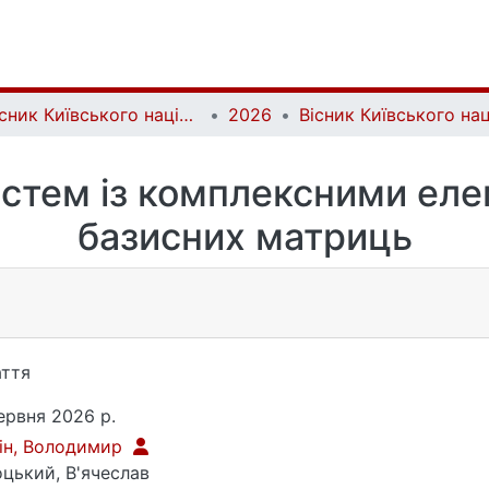
Вісник Київського національного університету імені Тараса Шевченка. Фізико-математичні науки | Bulletin of Taras Shevchenko National University of Kyiv. Series: Physics and Mathematics
2026
систем із комплексними е
базисних матриць
ття
ервня 2026 р.
ін, Володимир
цький, В'ячеслав