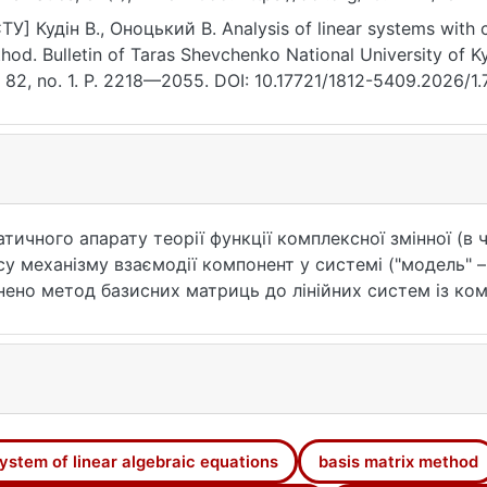
ТУ] Кудін В., Оноцький В. Analysis of linear systems with
hod. Bulletin of Taras Shevchenko National University of K
. 82, no. 1. P. 2218—2055. DOI: 10.17721/1812-5409.2026/1.
чного апарату теорії функції комплексної змінної (в ча
 механізму взаємодії компонент у системі ("модель" – 
ено метод базисних матриць до лінійних систем із ко
 аналізу властивостей і розв'язання з урахуванням мех
ематичної моделі. Проведено обчислювальний експериме
лювальної процедури.
ної природи в контексті розв'язання задачі математич
оритми й обчислювальні процедури математичного мод
нної, лінійної алгебри.
ystem of linear algebraic equations
basis matrix method
итми й обчислювальні процедури аналізу властивосте