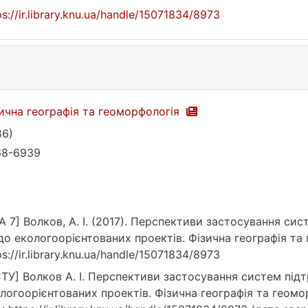
ps://ir.library.knu.ua/handle/15071834/8973
ична географія та геоморфологія
86)
68-6939
A 7] Волков, А. І. (2017). Перспективи застосування си
о екологоорієнтованих проектів. Фізична географія та ге
ps://ir.library.knu.ua/handle/15071834/8973
ТУ] Волков А. І. Перспективи застосування систем пі
логоорієнтованих проектів. Фізична географія та геоморф