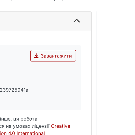
Завантажити
7239725941a
інше, ця робота
я на умовах ліцензії
Creative
on 4.0 International