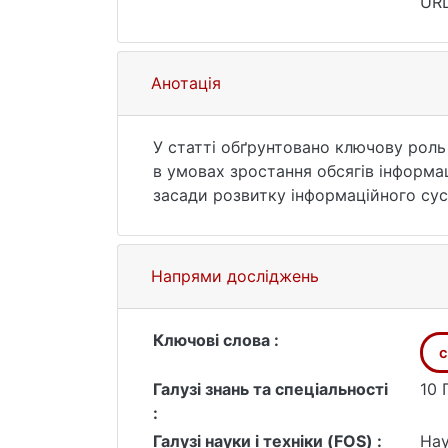
URL
Анотація
У статті обґрунтовано ключову роль
в умовах зростання обсягів інформац
засади розвитку інформаційного сусп
впровадження сучасних інформаційно
інформації, етапи її збору, обробки
систем підтримки прийняття рішень
Напрями досліджень
сховищ, OLAP- та Data Mining-технол
річки Чумата (Кіровоградська обла
для територіального зонування і ви
Ключові слова :
с
інформаційне забезпечення є необхі
рішень на регіональному та націонал
Галузі знань та спеціальності
10 
:
Галузі науки і техніки (FOS) :
Нау