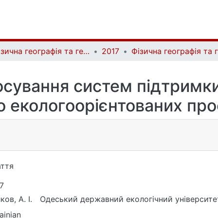
Фізична географія та геоморфологія | Physical Geography and Geomorphology
2017
осування систем підтримки
 екологоорієнтованих про
ття
7
ков, А. І.
Одеський державний екологічний університе
ainian