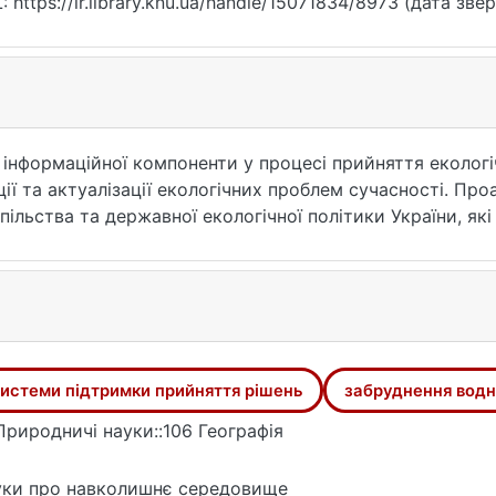
: https://ir.library.knu.ua/handle/15071834/8973 (дата зве
 інформаційної компоненти у процесі прийняття еколог
ії та актуалізації екологічних проблем сучасності. Пр
ільства та державної екологічної політики України, як
-комунікаційних технологій у сфері природокористуван
 та первинного аналізу, а також сформульовано поняття
 (СППР). Особливу увагу приділено використанню геоі
огій для інтеграції екологічних, економічних і соціальн
сть) продемонстровано практичну реалізацію СППР та 
значення пріоритетів природоохоронних заходів. Зробл
истеми підтримки прийняття рішень
забруднення вод
дною умовою формування об’єктивних, зважених і еколо
ьному рівнях.
Природничі науки::106 Географія
ки про навколишнє середовище