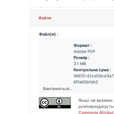
Файли
Файл(и) :
Формат :
Adobe PDF
Розмір :
3.1 MB
Контрольна сума :
(MD5):42cd59cd3a
6ffa60bfdb5
Вантажиться...
Вантажиться...
Якщо не вказано 
розповсюджуєтьс
Commons Attributi