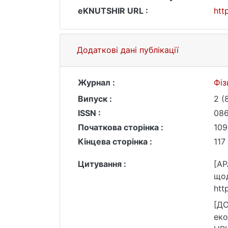
eKNUTSHIR URL :
htt
Додаткові дані публікації
Журнал :
Фіз
Випуск :
2 (
ISSN :
08
Початкова сторінка :
109
Кінцева сторінка :
117
Цитування :
[AP
щод
htt
[ДС
еко