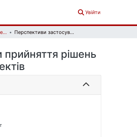
(current)
Увійти
Фізична географія та геоморфологія. Вип. 2 (86)
Перспективи застосування систем підтримки прийняття рішень щодо екологоорієнтованих проектів
 прийняття рішень
ектів
т