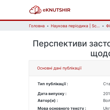
Головна
Наукова періодика | Scientific periodicals
Перспективи заст
щодо
Основні дані публікації
Тип публікації :
Ста
Дата випуску :
201
Автор(и) :
Вол
Мова основного тексту :
Ukr