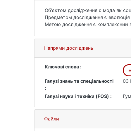
Об'єктом дослідження є мода як со
Предметом дослідження є еволюція 
Метою дослідження є комплексний ан
сучасної культури, а також дослідже
модних тенденцій.
Напрями досліджень
Ключові слова :
Галузі знань та спеціальності
03 
:
Галузі науки і техніки (FOS) :
Гум
Файли