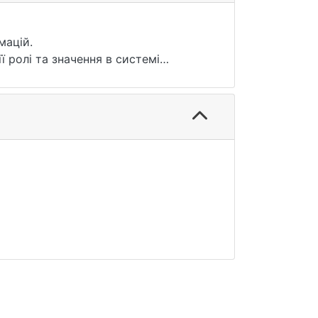
мацій.
 ролі та значення в системі
ологічних факторів на розвиток