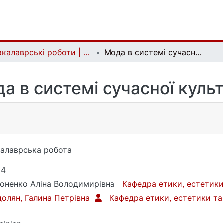
Бакалаврські роботи | Bachelor theses
Мода в системі сучасної культури
а в системі сучасної куль
алаврська робота
24
оненко Аліна Володимирівна
Кафедра етики, естетики
олян, Галина Петрівна
Кафедра етики, естетики та