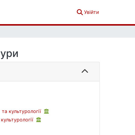
(current)
Увійти
тури
 та культурології
 культурології