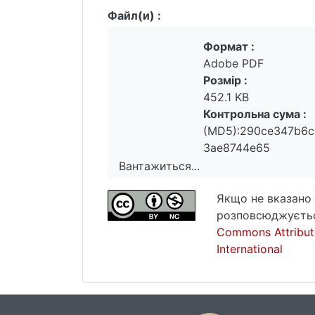
Файл(и) :
Формат :
Adobe PDF
Розмір :
452.1 KB
Контрольна сума :
(MD5):290ce347b6c
3ae8744e65
Вантажиться...
Вантажиться...
Якщо не вказано 
розповсюджуєтьс
Commons Attribut
International