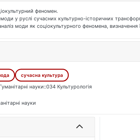
ціокультурний феномен.
моди у руслі сучасних культурно-історичних трансфор
аліз моди як соціокультурного феномена, визначення її
ння впливу історичних, економічних, соціальних і техн
мода
сучасна культура
Гуманітарні науки::034 Культурологія
анітарні науки