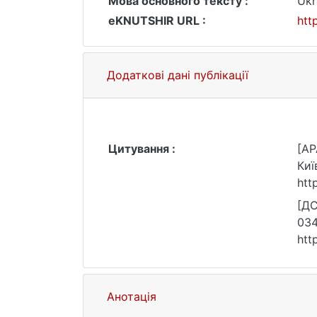
Мова основного тексту :
Ukr
eKNUTSHIR URL :
htt
Додаткові дані публікації
Цитування :
[AP
Киї
htt
[ДС
034
htt
Анотація