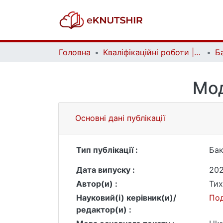
Головна
Кваліфікаційні роботи | Qualifying works
Мод
Основні дані публікації
Тип публікації :
Бак
Дата випуску :
20
Автор(и) :
Тих
Науковий(і) керівник(и)/
Под
редактор(и) :