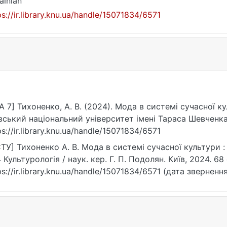
ainian
ps://ir.library.knu.ua/handle/15071834/6571
A 7] Тихоненко, А. В. (2024). Мода в системі сучасної 
вський національний університет імені Тараса Шевченка
ps://ir.library.knu.ua/handle/15071834/6571
ТУ] Тихоненко А. В. Мода в системі сучасної культури :
 Культурологія / наук. кер. Г. П. Подолян. Київ, 2024. 68 
ps://ir.library.knu.ua/handle/15071834/6571 (дата звернення