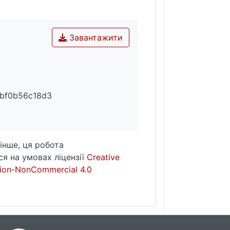
Завантажити
bf0b56c18d3
інше, ця робота
я на умовах ліцензії
Creative
ion-NonCommercial 4.0