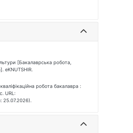
культури [Бакалаврська робота,
]. eKNUTSHIR.
 кваліфікаційна робота бакалавра :
с. URL:
: 25.07.2026).