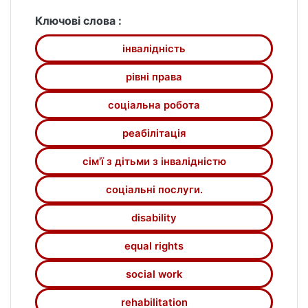
Ключові слова :
інвалідність
рівні права
соціальна робота
реабілітація
сім'ї з дітьми з інвалідністю
соціальні послуги.
disability
equal rights
social work
rehabilitation