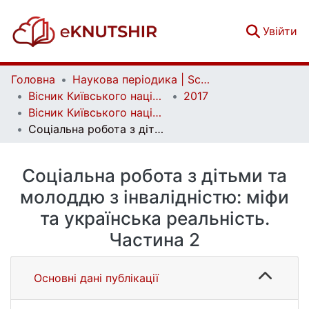
(c
Увійти
Головна
Наукова періодика | Scientific periodicals
Вісник Київського національного університету імені Тараса Шевченка. Соціальна робота | Bulletin of Taras Shevchenko National University of Kyiv. Social work
2017
Вісник Київського національного університету імені Тараса Шевченка. Соціальна робота. Вип. 2(2)
Соціальна робота з дітьми та молоддю з інвалідністю: міфи та українська реальність. Частина 2
Соціальна робота з дітьми та
молоддю з інвалідністю: міфи
та українська реальність.
Частина 2
Основні дані публікації