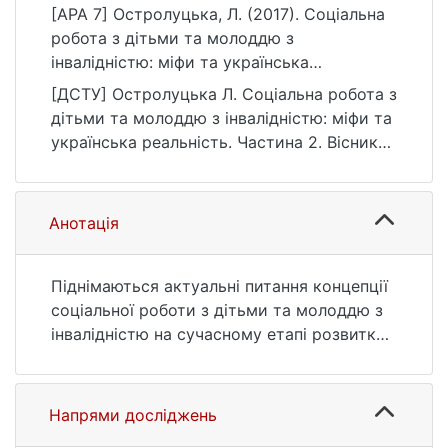
[APA 7] Остролуцька, Л. (2017). Соціальна
робота з дітьми та молоддю з
інвалідністю: міфи та українська
реальність. Частина 2. Вісник Київського
[ДСТУ] Остролуцька Л. Соціальна робота з
національного університету імені Тараса
дітьми та молоддю з інвалідністю: міфи та
Шевченка. Соціальна робота, (2), 16–19.
українська реальність. Частина 2. Вісник
https://doi.org/10.17721/2616-7786.2017/2-
Київського національного університету
2/4
імені Тараса Шевченка. Соціальна робота.
2017. № 2. С. 16—19. DOI: 10.17721/2616-
Анотація
7786.2017/2-2/4 (дата звернення:
25.07.2026).
Піднімаються актуальні питання концепції
соціальної роботи з дітьми та молоддю з
інвалідністю на сучасному етапі розвитку
українського суспільства.
Напрями досліджень