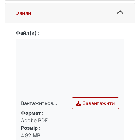
Файли
Файл(и) :
Завантажити
Вантажиться...
Формат :
Вантажиться...
Adobe PDF
Розмір :
4.92 MB