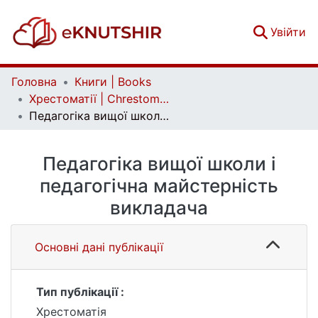
(c
Увійти
Головна
Книги | Books
Хрестоматії | Chrestomathies
Педагогіка вищої школи і педагогічна майстерність викладача
Педагогіка вищої школи і
педагогічна майстерність
викладача
Основні дані публікації
Тип публікації :
Хрестоматія