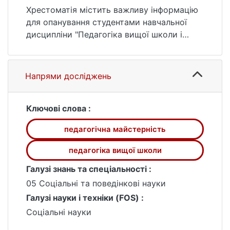
Хрестоматія містить важливу інформацію
для опанування студентами навчальної
дисципліни "Педагогіка вищої школи і
педагогічна майстерність викладача".
Матеріал видання структуровано
відповідно до тем підручника А. А.
Напрями досліджень
Марушкевич, Є. С. Спіцина "Педагогіка
вищої школи".
Для студентів, аспірантів, науково-
Ключові слова :
педагогічних працівників, науковців
педагогічна майстерність
педагогіка вищої школи
Галузі знань та спеціальності :
05 Соціальні та поведінкові науки
Галузі науки і техніки (FOS) :
Соціальні науки