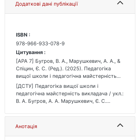
Додаткові дані публікації
ISBN :
978-966-933-078-9
Цитування :
[APA 7] Бугров, В. А., Марушкевич, А. А., &
Спіцин, Є. С. (Ред.). (2025). Педагогіка
вищої школи і педагогічна майстерність
викладача. Київський національний
[ДСТУ] Педагогіка вищої школи і
університет імені Тараса Шевченка.
педагогічна майстерність викладача / укл.:
https://ir.library.knu.ua/handle/15071834/875
В. А. Бугров, А. А. Марушкевич, Є. С.
2
Спіцин. Київ : Київський національний
університет імені Тараса Шевченка, 2025.
703 с. URL:
Анотація
https://ir.library.knu.ua/handle/15071834/875
2 (дата звернення: 25.07.2026).