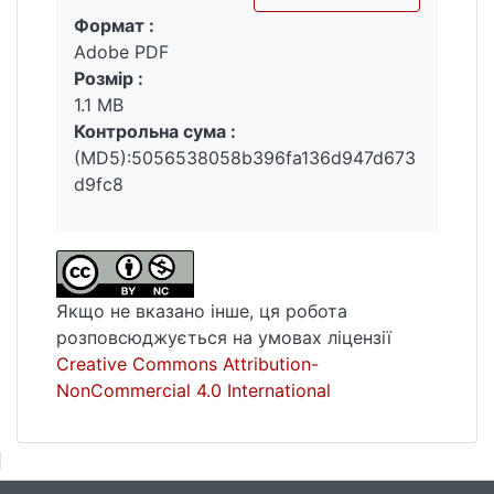
Формат :
Вантажиться...
Adobe PDF
Розмір :
1.1 MB
Контрольна сума :
(MD5):5056538058b396fa136d947d673
d9fc8
Якщо не вказано інше, ця робота
розповсюджується на умовах ліцензії
Creative Commons Attribution-
NonCommercial 4.0 International