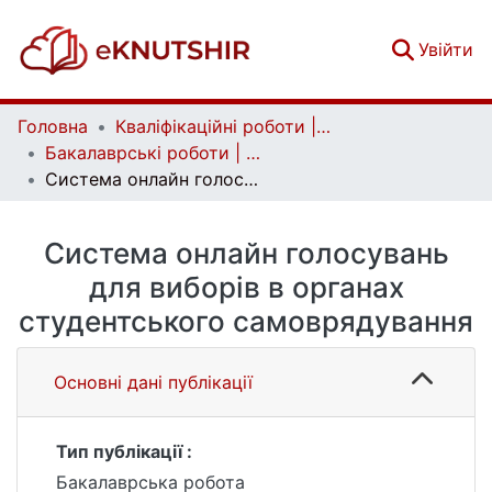
(c
Увійти
Головна
Кваліфікаційні роботи | Qualifying works
Бакалаврські роботи | Bachelor theses
Система онлайн голосувань для виборів в органах студентського самоврядування
Система онлайн голосувань
для виборів в органах
студентського самоврядування
Основні дані публікації
Тип публікації :
Бакалаврська робота