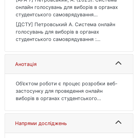
онлайн голосувань для виборів в органах
студентського самоврядування
[Бакалаврська робота, Київський
[ДСТУ] Петровський А. Система онлайн
національний університет імені Тараса
голосувань для виборів в органах
Шевченка]. eKNUTSHIR.
студентського самоврядування :
https://ir.library.knu.ua/handle/123456789/65
кваліфікаційна робота бакалавра : 12
63
Інформаційні технології. Київ, 2023. 42 с.
URL:
Анотація
https://ir.library.knu.ua/handle/123456789/65
63 (дата звернення: 25.07.2026).
Об’єктом роботи є процес розробки веб-
застосунку для проведення онлайн
виборів в органах студентського
самоврядування.
Створено протокол онлайн виборів для
ОСС КНУ, технічна реалізація протоколу.
Напрями досліджень
Інтерфейс для користувача та для
Центральної виборчої комісії студентів.