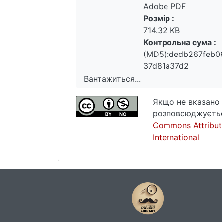
Adobe PDF
Розмір :
714.32 KB
Контрольна сума :
(MD5):dedb267feb0
37d81a37d2
Вантажиться...
Вантажиться...
Якщо не вказано 
розповсюджуєтьс
Commons Attribut
International