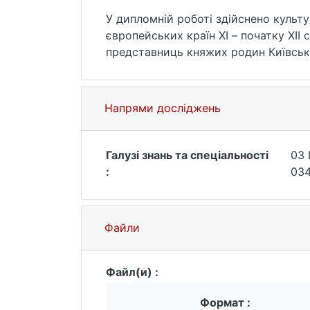
У дипломній роботі здійснено культу
європейських країн ХІ – початку ХІІ
представниць княжих родин Київсько
Напрями досліджень
Галузі знань та спеціальності
03 
:
034
Файли
Файл(и) :
Формат :