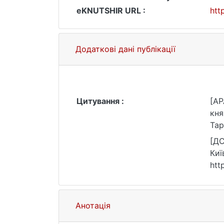
eKNUTSHIR URL :
htt
Додаткові дані публікації
Цитування :
[AP
кня
Тар
[ДС
Киї
htt
Анотація