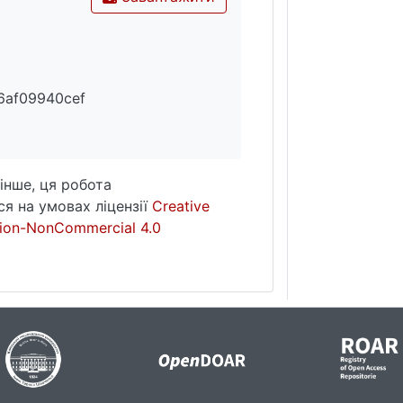
6af09940cef
інше, ця робота
я на умовах ліцензії
Creative
ion-NonCommercial 4.0