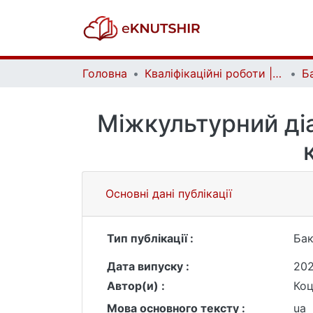
Головна
Кваліфікаційні роботи | Qualifying works
Міжкультурний діа
Основні дані публікації
Тип публікації :
Бак
Дата випуску :
20
Автор(и) :
Коц
Мова основного тексту :
ua