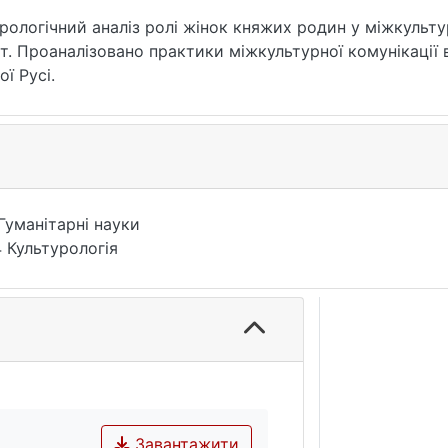
рологічний аналіз ролі жінок княжих родин у міжкультур
 ст. Проаналізовано практики міжкультурної комунікації
ї Русі.
Гуманітарні науки
 Культурологія
Завантажити