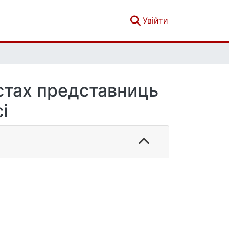
(current)
Увійти
кстах представниць
і