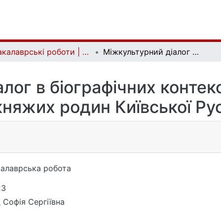
Бакалаврські роботи | Bachelor theses
Міжкультурний діалог в біографічних контекстах представниць княжих родин Київської Русі
лог в біографічних конте
княжих родин Київської Рус
алаврська робота
23
 Софія Сергіївна