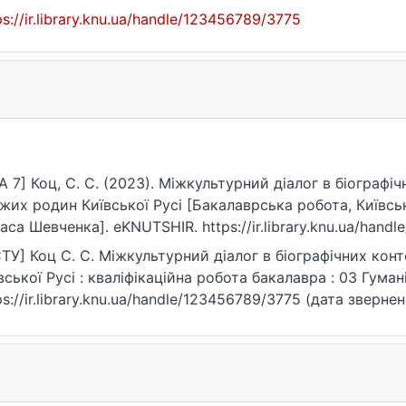
ps://ir.library.knu.ua/handle/123456789/3775
A 7] Коц, С. С. (2023). Міжкультурний діалог в біограф
жих родин Київської Русі [Бакалаврська робота, Київсь
аса Шевченка]. eKNUTSHIR. https://ir.library.knu.ua/hand
ТУ] Коц С. С. Міжкультурний діалог в біографічних ко
вської Русі : кваліфікаційна робота бакалавра : 03 Гумані
ps://ir.library.knu.ua/handle/123456789/3775 (дата звернен