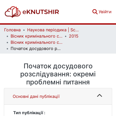
(c
Увійти
Головна
Наукова періодика | Scientific periodicals
Вісник кримінального судочинства | Herald of criminal justice
2015
Вісник кримінального судочинства. № 1
Початок досудового розслідування: окремі проблемні питання
Початок досудового
розслідування: окремі
проблемні питання
Основні дані публікації
Тип публікації :