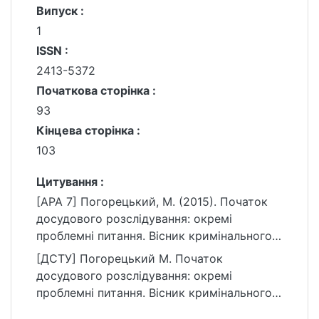
Випуск :
1
ISSN :
2413-5372
Початкова сторінка :
93
Кінцева сторінка :
103
Цитування :
[APA 7] Погорецький, М. (2015). Початок
досудового розслідування: окремі
проблемні питання. Вісник кримінального
судочинства, (1), 93–103.
[ДСТУ] Погорецький М. Початок
https://ir.library.knu.ua/handle/15071834/2421
досудового розслідування: окремі
2
проблемні питання. Вісник кримінального
судочинства. 2015. № 1. С. 93—103. URL: