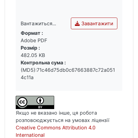
Завантажити
Вантажиться...
Формат :
Вантажиться...
Adobe PDF
Розмір :
482.05 KB
Контрольна сума :
(MD5):71c46d75db0c67663887c72a051
4c11a
Якщо не вказано інше, ця робота
розповсюджується на умовах ліцензії
Creative Commons Attribution 4.0
International