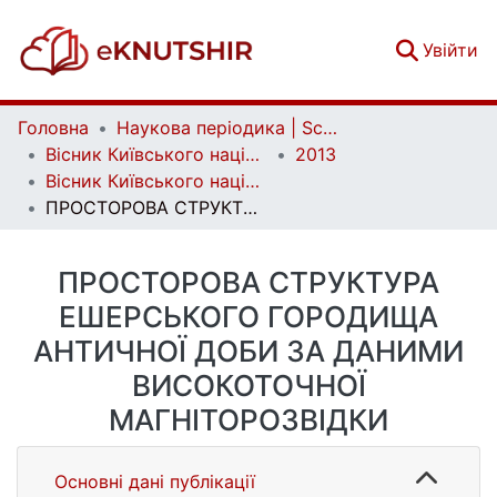
(c
Увійти
Головна
Наукова періодика | Scientific periodicals
Вісник Київського національного університету імені Тараса Шевченка. Геологія | Visnyk of Taras Shevchenko National University of Kyiv. Geology
2013
Вісник Київського національного університету імені Тараса Шевченка. Геологія. 1(60)
ПРОСТОРОВА СТРУКТУРА ЕШЕРСЬКОГО ГОРОДИЩА АНТИЧНОЇ ДОБИ ЗА ДАНИМИ ВИСОКОТОЧНОЇ МАГНІТОРОЗВІДКИ
ПРОСТОРОВА СТРУКТУРА
ЕШЕРСЬКОГО ГОРОДИЩА
АНТИЧНОЇ ДОБИ ЗА ДАНИМИ
ВИСОКОТОЧНОЇ
МАГНІТОРОЗВІДКИ
Основні дані публікації