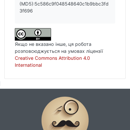
(MD5):5c586c9f048548640c1b9bbc3fd
3f696
Якщо не вказано інше, ця робота
розповсюджується на умовах ліцензії
Creative Commons Attribution 4.0
International