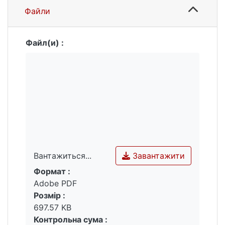
геофізичних аномалій встановлені
Файли
особливості планування городища,
виявлені окремі об’єкти пам’ятки.
Файл(и) :
Завантажити
Вантажиться...
Формат :
Вантажиться...
Adobe PDF
Розмір :
697.57 KB
Контрольна сума :