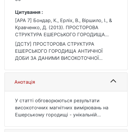
Цитування :
[APA 7] Бондар, К., Ерліх, В., Віршило, І., &
Кравченко, Д. (2013). ПРОСТОРОВА
СТРУКТУРА ЕШЕРСЬКОГО ГОРОДИЩА
АНТИЧНОЇ ДОБИ ЗА ДАНИМИ
[ДСТУ] ПРОСТОРОВА СТРУКТУРА
ВИСОКОТОЧНОЇ МАГНІТОРОЗВІДКИ. Вісник
ЕШЕРСЬКОГО ГОРОДИЩА АНТИЧНОЇ
Київського національного університету
ДОБИ ЗА ДАНИМИ ВИСОКОТОЧНОЇ
імені Тараса Шевченка. Геологія, 1(60), 47–
МАГНІТОРОЗВІДКИ / К. Бондар та ін.
50.
Вісник Київського національного
https://ir.library.knu.ua/handle/15071834/209
університету імені Тараса Шевченка.
Анотація
24
Геологія. 2013. Т. 1, № 60. С. 47—50. URL:
https://ir.library.knu.ua/handle/15071834/209
24 (дата звернення: 25.07.2026).
У статті обговорюються результати
високоточних магнітних вимірювань на
Ешерському городищі - унікальній
фортифікаційній споруді античної епохи. В
результаті археологічної інтерпретації