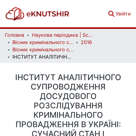
(c
Увійти
Головна
Наукова періодика | Scientific periodicals
Вісник кримінального судочинства | Herald of criminal justice
2016
Вісник кримінального судочинства. № 4
ІНСТИТУТ АНАЛІТИЧНОГО СУПРОВОДЖЕННЯ ДОСУДОВОГО РОЗСЛІДУВАННЯ КРИМІНАЛЬНОГО ПРОВАДЖЕННЯ В УКРАЇНІ: СУЧАСНИЙ СТАН І ПЕРСПЕКТИВИ РОЗВИТКУ
ІНСТИТУТ АНАЛІТИЧНОГО
СУПРОВОДЖЕННЯ
ДОСУДОВОГО
РОЗСЛІДУВАННЯ
КРИМІНАЛЬНОГО
ПРОВАДЖЕННЯ В УКРАЇНІ:
СУЧАСНИЙ СТАН І