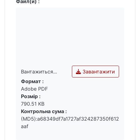
Файл(и) :
Завантажити
Вантажиться...
Формат :
Вантажиться...
Adobe PDF
Розмір :
790.51 KB
Контрольна сума :
(MD5):a68349df7a1727af324287350f612
aaf