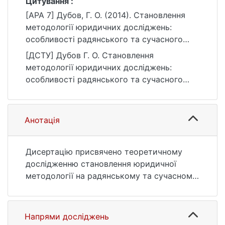
Цитування :
[APA 7] Дубов, Г. О. (2014). Становлення
методології юридичних досліджень:
особливості радянського та сучасного
етапів [Автореф. дис. канд. юрид. наук,
[ДСТУ] Дубов Г. О. Становлення
Київський національний університет імені
методології юридичних досліджень:
Тараса Шевченка]. eKNUTSHIR.
особливості радянського та сучасного
https://ir.library.knu.ua/handle/123456789/68
етапів : автореф. дис. … канд. юрид. наук :
52
08 Право. Київ, 2014. 18 с. URL:
https://ir.library.knu.ua/handle/123456789/68
Анотація
52 (дата звернення: 25.07.2026).
Дисертацію присвячено теоретичному
дослідженню становлення юридичної
методології на радянському та сучасному
етапах розвитку української юридичної
науки. Встановлено особливості розвитку
предмета методологічних досліджень,
Напрями досліджень
провадження яких здійснювалося