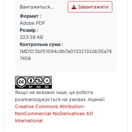
засобами в межах окремих
Завантажити
Вантажиться...
методологічних підходів, а також питань
Формат :
вироблення критеріїв раціональності
Вантажиться...
Adobe PDF
юридичних наук.
Розмір :
323.59 KB
Ключові слова: основи науки, метод,
Контрольна сума :
методологія юридичних досліджень,
(MD5):5bf51094c9b7a01332132db35a74
радянська юридична наука, сучасна
7458
юридична наука, періодизація досліджень
юридичної методології.
Якщо не вказано інше, ця робота
розповсюджується на умовах ліцензії
Creative Commons Attribution-
NonCommercial-NoDerivatives 4.0
International