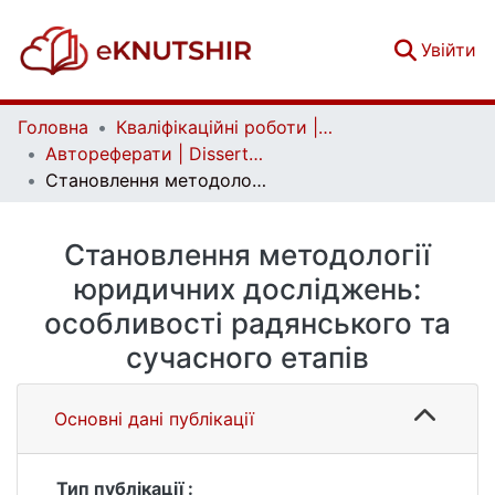
(c
Увійти
Головна
Кваліфікаційні роботи | Qualifying works
Автореферати | Dissertation abstract
Становлення методології юридичних досліджень: особливості радянського та сучасного етапів
Становлення методології
юридичних досліджень:
особливості радянського та
сучасного етапів
Основні дані публікації
Тип публікації :