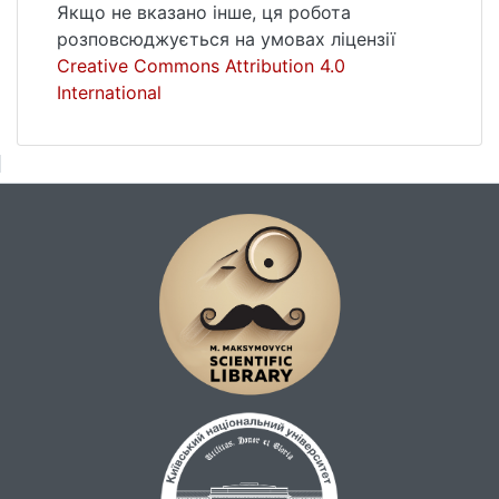
перебування в стресових умовах: «той, що
Якщо не вказано інше, ця робота
прогнозує небезпеку», «відкритий
розповсюджується на умовах ліцензії
небезпеці», «той, що приймає роль
Creative Commons Attribution 4.0
жертви», «той, що приховує свій страх».
International