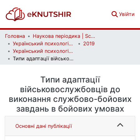
(c
Увійти
Головна
Наукова періодика | Scientific periodicals
Український психологічний журнал | Ukrainian Psychological Journal
2019
Український психологічний журнал. № 1 (11)
Типи адаптації військовослужбовців до виконання службово-бойових завдань в бойових умовах
Типи адаптації
військовослужбовців до
виконання службово-бойових
завдань в бойових умовах
Основні дані публікації