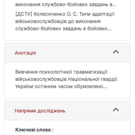
виконання службово-бойових завдань в
бойових умовах. Український
[ДСТУ] Колесніченко О. С. Типи адаптації
психологічний журнал, (1 (11)), 130–140.
військовослужбовців до виконання
https://doi.org/10.17721/upj.2019.1(11).10
службово-бойових завдань в бойових
умовах. Український психологічний
журнал. 2019. № 1 (11). С. 130—140. DOI:
10.17721/upj.2019.1(11).10 (дата звернення:
Анотація
25.07.2026).
Вивчення психологічної травматизації
військовослужбовців Національної гвардії
України останнім часом обумовлено
проведенням на території України
антитерористичної операції, яка за своєю
повномасштабністю та людськими
Напрями досліджень
втратами прирівнюється до справжньої
війни. Встановлено, що учасники бойових
умов страждають різними прояви
Ключові слова :