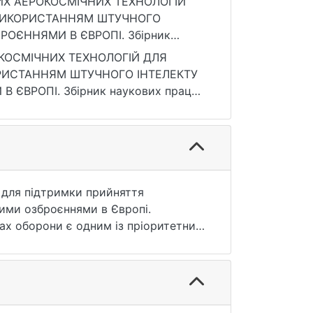
НИХ АЕРОКОСМІЧНИХ ТЕХНОЛОГІЙ
 ВИКОРИСТАННЯМ ШТУЧНОГО
ОЄННЯМИ В ЄВРОПІ. Збірник
ьного університету імені Тараса
ОКОСМІЧНИХ ТЕХНОЛОГІЙ ДЛЯ
025/89-03
РИСТАННЯМ ШТУЧНОГО ІНТЕЛЕКТУ
ЄВРОПІ. Збірник наукових праць
ету імені Тараса Шевченка. 2025. №
рнення: 25.07.2026).
 для підтримки прийняття
ними озброєннями в Європі.
ах оборони є одним із пріоритетних
озволяють розробити систему
ням інноваційної діяльності у
ологій та механізмів державного
ристанні систем підтримки прийняття
и в Європі можливо ефективно