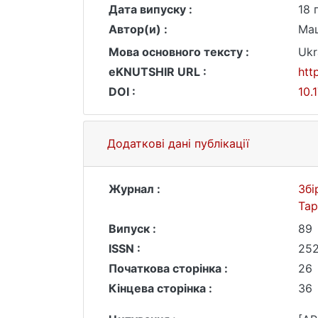
Дата випуску :
18 
Автор(и) :
Маш
Мова основного тексту :
Ukr
eKNUTSHIR URL :
htt
DOI :
10.
Додаткові дані публікації
Журнал :
Збі
Та
Випуск :
89
ISSN :
25
Початкова сторінка :
26
Кінцева сторінка :
36