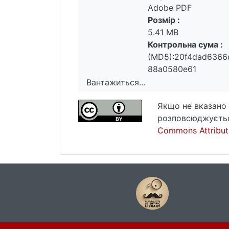
Adobe PDF
Розмір :
5.41 MB
Контрольна сума :
(MD5):20f4dad6366
88a0580e61
Вантажиться...
Вантажиться...
Якщо не вказано 
розповсюджуєтьс
Commons Attributi