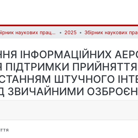
Збірник наукових праць Військового інституту Київського національного університету імені Тараса Шевченка | Collection of Scientific Studies of the Military Institute of Taras Shevchenko National University of Kyiv
2025
НЯ ІНФОРМАЦІЙНИХ АЕ
Я ПІДТРИМКИ ПРИЙНЯТТЯ
СТАННЯМ ШТУЧНОГО ІНТ
 ЗВИЧАЙНИМИ ОЗБРОЄН
ття