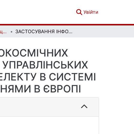
(current)
Увійти
Збірник наукових праць Військового інституту Київського національного університету імені Тараса Шевченка. Вип. 89
ЗАСТОСУВАННЯ ІНФОРМАЦІЙНИХ АЕРОКОСМІЧНИХ ТЕХНОЛОГІЙ ДЛЯ ПІДТРИМКИ ПРИЙНЯТТЯ УПРАВЛІНСЬКИХ РІШЕНЬ З ВИКОРИСТАННЯМ ШТУЧНОГО ІНТЕЛЕКТУ В СИСТЕМІ КОНТРОЛЮ НАД ЗВИЧАЙНИМИ ОЗБРОЄННЯМИ В ЄВРОПІ
РОКОСМІЧНИХ
 УПРАВЛІНСЬКИХ
ЕЛЕКТУ В СИСТЕМІ
НЯМИ В ЄВРОПІ