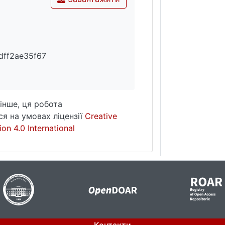
dff2ae35f67
інше, ця робота
я на умовах ліцензії
Creative
on 4.0 International