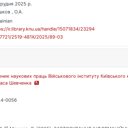
грудня 2025 р.
ков , О.А.
ainian
ps://ir.library.knu.ua/handle/15071834/23294
17721/2519-481X/2025/89-03
рник наукових праць Військового інституту Київського 
раса Шевченка
24-0056