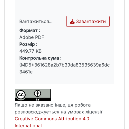
яких належать гіперплазія щитовидної
залози, захворювання крові, травної
системи та злоякісні новоутворення.
Завантажити
Вантажиться...
Визначено, що серед перспективних
Формат :
Вантажиться...
завдань дослідження населення
Adobe PDF
Гомельської та Рівненської областей, є
Розмір :
здійснення демографічного прогнозування.
449.77 KB
Контрольна сума :
(MD5):361628a2b7b39da83535639a6dc
3461e
Якщо не вказано інше, ця робота
розповсюджується на умовах ліцензії
Creative Commons Attribution 4.0
International