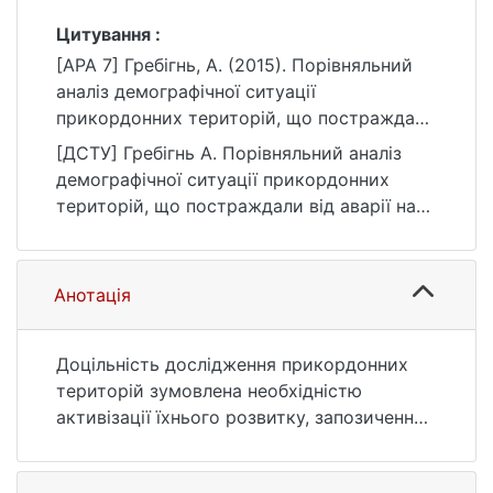
Цитування :
[APA 7] Гребігнь, А. (2015). Порівняльний
аналіз демографічної ситуації
прикордонних територій, що постраждали
від аварії на чорнобильській АЕС (на
[ДСТУ] Гребігнь А. Порівняльний аналіз
прикладі Рівненської та Гомельської
демографічної ситуації прикордонних
областей). Економічна та соціальна
територій, що постраждали від аварії на
географія, (74), 15–19.
чорнобильській АЕС (на прикладі
https://doi.org/10.17721/2413-
Рівненської та Гомельської областей).
7154/2015.74.15-19
Економічна та соціальна географія. 2015.
Анотація
№ 74. С. 15—19. DOI: 10.17721/2413-
7154/2015.74.15-19 (дата звернення:
25.07.2026).
Доцільність дослідження прикордонних
територій зумовлена необхідністю
активізації їхнього розвитку, запозичення
та використання досвіду сусідніх країн у
вирішенні найбільш гострих соціально-