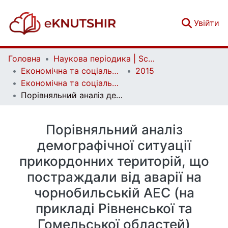
(c
Увійти
Головна
Наукова періодика | Scientific periodicals
Економічна та соціальна географія | Ekonomichna ta Sotsialna Geografiya
2015
Економічна та соціальна географія. Випуск 74
Порівняльний аналіз демографічної ситуації прикордонних територій, що постраждали від аварії на чорнобильській АЕС (на прикладі Рівненської та Гомельської областей)
Порівняльний аналіз
демографічної ситуації
прикордонних територій, що
постраждали від аварії на
чорнобильській АЕС (на
прикладі Рівненської та
Гомельської областей)