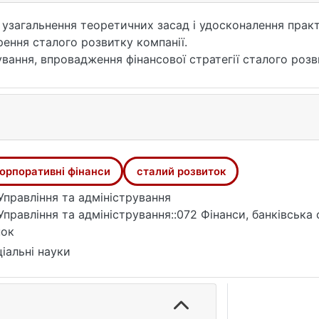
 узагальнення теоретичних засад і удосконалення прак
орення сталого розвитку компанії.
вання, впровадження фінансової стратегії сталого розв
оретичних і практичних заходів щодо розробки, реаліза
орпоративні фінанси
сталий розвиток
Управління та адміністрування
Управління та адміністрування::072 Фінанси, банківська
нок
іальні науки