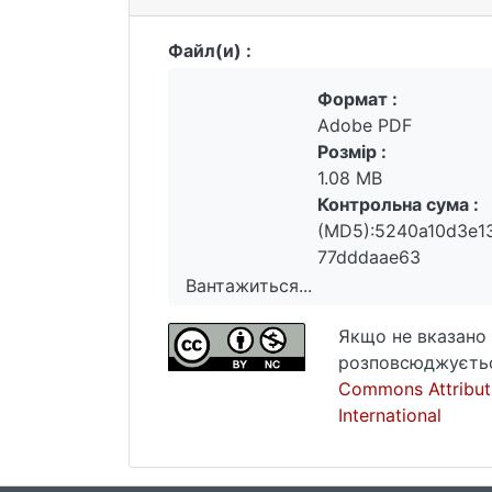
Файл(и) :
Формат :
Adobe PDF
Розмір :
1.08 MB
Контрольна сума :
(MD5):5240a10d3e1
77dddaae63
Вантажиться...
Вантажиться...
Якщо не вказано 
розповсюджуєтьс
Commons Attribut
International