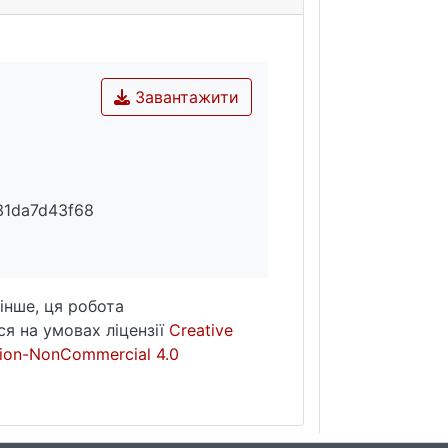
Завантажити
31da7d43f68
інше, ця робота
я на умовах ліцензії
Creative
ion-NonCommercial 4.0