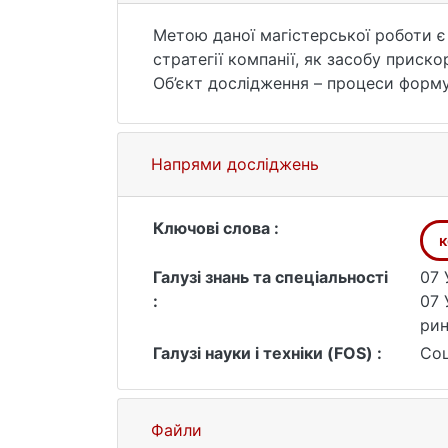
Метою даної магістерської роботи є
стратегії компанії, як засобу приск
Об’єкт дослідження – процеси форму
Предмет дослідження – сукупність те
сталого розвитку компанії.
Напрями досліджень
Ключові слова :
к
Галузі знань та спеціальності
07 
:
07 
ри
Галузі науки і техніки (FOS) :
Соц
Файли