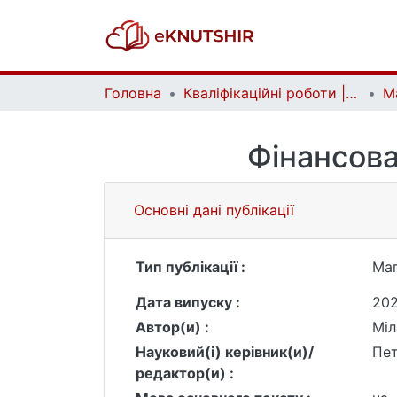
Головна
Кваліфікаційні роботи | Qualifying works
Фінансова
Основні дані публікації
Тип публікації :
Маг
Дата випуску :
20
Автор(и) :
Міл
Науковий(і) керівник(и)/
Пет
редактор(и) :