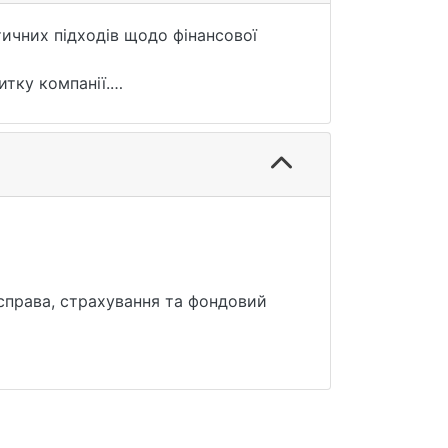
тичних підходів щодо фінансової
итку компанії.
ції та оцінки фінансової стратегії
 справа, страхування та фондовий