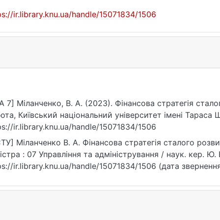
ps://ir.library.knu.ua/handle/15071834/1506
A 7] Міланченко, В. А. (2023). Фінансова стратегія стал
ота, Київський національний університет імені Тараса 
ps://ir.library.knu.ua/handle/15071834/1506
ТУ] Міланченко В. А. Фінансова стратегія сталого розви
істра : 07 Управління та адміністрування / наук. кер. Ю. 
ps://ir.library.knu.ua/handle/15071834/1506 (дата звернення