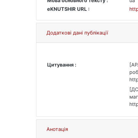
Мова основного тексту :
ua
eKNUTSHIR URL :
htt
Додаткові дані публікації
Цитування :
[AP
роб
htt
[ДС
маг
htt
Анотація