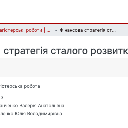
Магістерські роботи | Master's theses
Фінансова стратегія сталого розвитку компанії
 стратегія сталого розвитк
істерська робота
23
анченко Валерія Анатоліївна
ленко Юлія Володимирівна