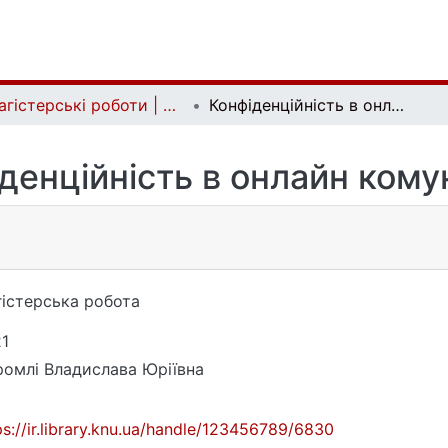
Магістерські роботи | Master's theses
Конфіденційність в онлайн комунікації
денційність в онлайн комун
істерська робота
1
омлі Владислава Юріївна
ps://ir.library.knu.ua/handle/123456789/6830