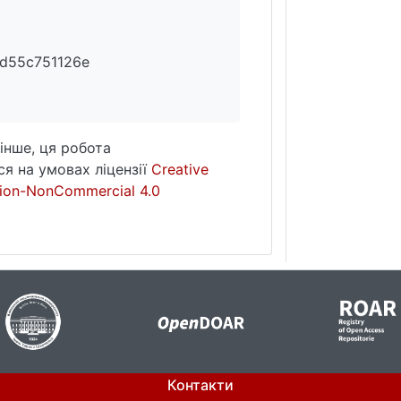
d55c751126e
інше, ця робота
я на умовах ліцензії
Creative
ion-NonCommercial 4.0
Контакти