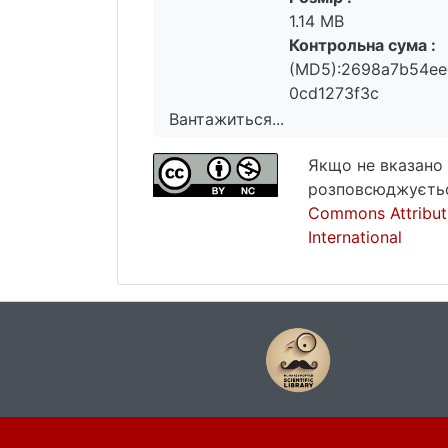
1.14 MB
Контрольна сума :
(MD5):2698a7b54ee
0cd1273f3c
Вантажиться...
Вантажиться...
Якщо не вказано 
розповсюджуєтьс
Commons Attribut
International