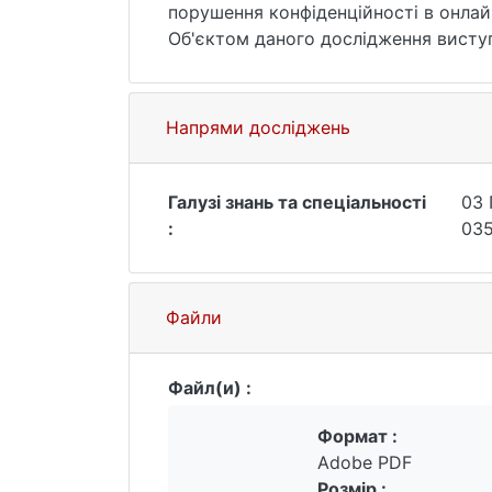
порушення конфіденційності в онлайн
Об'єктом даного дослідження виступ
Предметом даного дослідження є осо
приватності при комунікації онлайн.
Теоретична значимість роботи обум
Напрями досліджень
комунікації.
У ході дослідження дано визначення 
в соціальних мережах; дано визначен
Галузі знань та спеціальності
03 
характеристики і синтаксичну специ
:
035
збереженню і порушенню приватност
Файли
Файл(и) :
Формат :
Adobe PDF
Розмір :