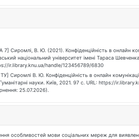
A 7] Сиромлі, В. Ю. (2021). Конфіденційність в онлайн к
вський національний університет імені Тараса Шевченка
ps://ir.library.knu.ua/handle/123456789/6830
ТУ] Сиромлі В. Ю. Конфіденційність в онлайн комунікації
Гуманітарні науки. Київ, 2021. 97 с. URL: https://ir.libra
рнення: 25.07.2026).
ння особливостей мови соціальних мереж для виявлен