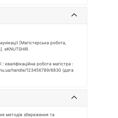
омунікації [Магістерська робота,
]. eKNUTSHIR.
 : кваліфікаційна робота магістра :
ry.knu.ua/handle/123456789/6830 (дата
ня методів збереження та