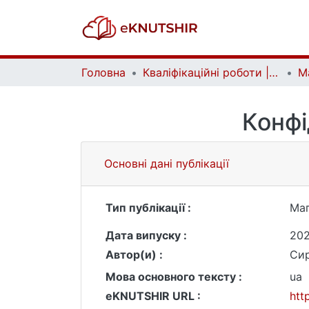
Головна
Кваліфікаційні роботи | Qualifying works
Конфі
Основні дані публікації
Тип публікації :
Маг
Дата випуску :
202
Автор(и) :
Сир
Мова основного тексту :
ua
eKNUTSHIR URL :
htt