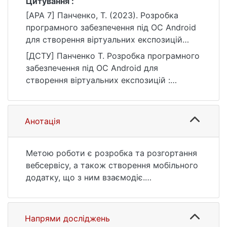
Цитування :
[APA 7] Панченко, Т. (2023). Розробка
програмного забезпечення під ОС Android
для створення віртуальних експозицій
[Бакалаврська робота, Київський
[ДСТУ] Панченко Т. Розробка програмного
національний університет імені Тараса
забезпечення під ОС Android для
Шевченка]. eKNUTSHIR.
створення віртуальних експозицій :
https://ir.library.knu.ua/handle/123456789/57
кваліфікаційна робота бакалавра : 12
39
Інформаційні технології. Київ, 2023. 53 с.
URL:
Анотація
https://ir.library.knu.ua/handle/123456789/57
39 (дата звернення: 25.07.2026).
Метою роботи є розробка та розгортання
вебсервісу, а також створення мобільного
додатку, що з ним взаємодіє.
Об’єктом роботи є інформаційна система
для архівації, публікації та перегляду
культурних пам’яток та артефактів.
Напрями досліджень
Предметом роботи є додаток для ОС