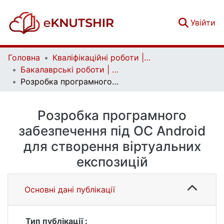
(c
Увійти
Головна
Кваліфікаційні роботи | Qualifying works
Бакалаврські роботи | Bachelor theses
Розробка програмного забезпечення під ОС Android для створення віртуальних експозицій
Розробка програмного
забезпечення під ОС Android
для створення віртуальних
експозицій
Основні дані публікації
Тип публікації :