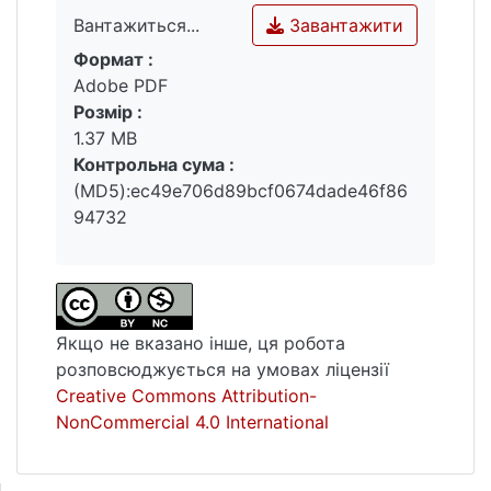
Завантажити
Вантажиться...
Формат :
Вантажиться...
Adobe PDF
Розмір :
1.37 MB
Контрольна сума :
(MD5):ec49e706d89bcf0674dade46f86
94732
Якщо не вказано інше, ця робота
розповсюджується на умовах ліцензії
Creative Commons Attribution-
NonCommercial 4.0 International