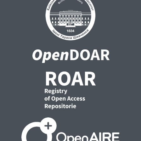
Ковалик І. І. Словотворчий розряд
суфіксальних загальних назв живих істот
жіночої статі у східнослов'янських мовах у
порівнянні з іншими слов'янськими
мовами: Питання українського
мовознавства. Львів. Вид-во Львівського
ун-ту, Кн. 5, 1962. С. 3-34.
Михальчук О. Соціоономастика як
напрямок сучасної лінгвістики: українські
здобутки і перспективи : Записки з
ономастики. № 18. С. 498-509.
Нелюба А. Словотворчість незалежної
України. 1991-2011. Словник. Харків :
Харківське історико-філологічне
товариство. 608 с.
Хітрова Т. «Декомунізація» як риторичний
Дискурс та Джерело формування
амбівалентних смислів у сучасному
інформаційному просторі україни.