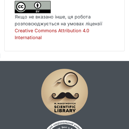
лінгвістичних термінів : лексикологія,
фразеологія, лексикографія. Івано-
Якщо не вказано інше, ця робота
Франківськ: Голіней О. М., 268 с.
розповсюджується на умовах ліцензії
Горпинич В . О . Словник відтопонімних
Creative Commons Attribution 4.0
прикметників і назв жителів України.
International
Кіровоград. Т. 1. 160 с.
Горпинич В . О . Теоретичні питання
відтопонімного словотвору
східнослов'янських мов: Київ: Наук. думка,
С. 22-27.
Звєрєв А . Д . Словотвірне значення в
семантичній структурі похідних:
Мовознавство. № 1. С. 22-27.
Ковалик І . І . Словотворча категорія
слов'янських назв осіб за їх національною
та територіальною приналежністю.
Питання слов'янського мовознавства.
Львів, № 5. С. 146-157.