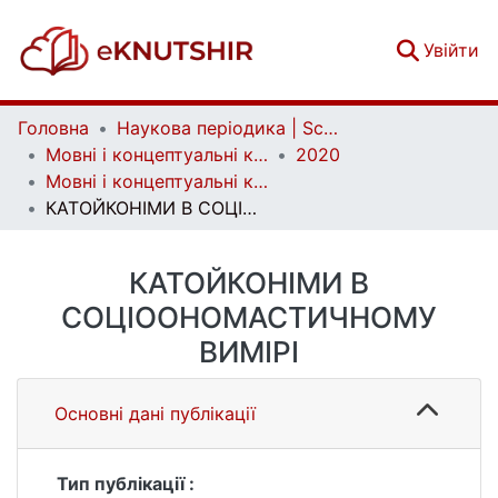
(c
Увійти
Головна
Наукова періодика | Scientific periodicals
Мовні і концептуальні картини світу | Linguistic and conceptual worldviews
2020
Мовні і концептуальні картини світу. Вип. 1 (67)
КАТОЙКОНІМИ В СОЦІООНОМАСТИЧНОМУ ВИМІРІ
КАТОЙКОНІМИ В
СОЦІООНОМАСТИЧНОМУ
ВИМІРІ
Основні дані публікації
Тип публікації :