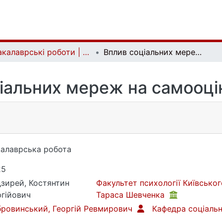
Бакалаврські роботи | Bachelor theses
Вплив соціальних мереж на самооцінку юнаків
іальних мереж на самооці
алаврська робота
25
зирей, Костянтин
Факультет психології Київськог
гійович
Тараса Шевченка
ровинський, Георгій Ревмирович
Кафедра соціальн