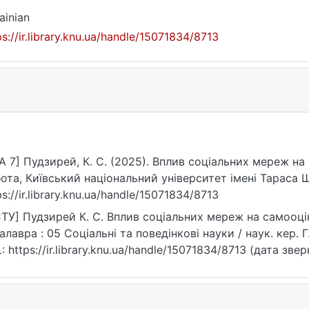
ainian
ps://ir.library.knu.ua/handle/15071834/8713
A 7] Пудзирей, К. С. (2025). Вплив соціальних мереж н
ота, Київський національний університет імені Тараса 
ps://ir.library.knu.ua/handle/15071834/8713
ТУ] Пудзирей К. С. Вплив соціальних мереж на самооцін
алавра : 05 Соціальні та поведінкові науки / наук. кер. Г
: https://ir.library.knu.ua/handle/15071834/8713 (дата зве