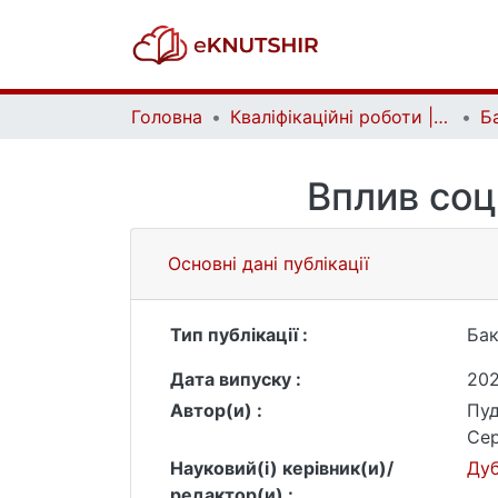
Головна
Кваліфікаційні роботи | Qualifying works
Вплив соц
Основні дані публікації
Тип публікації :
Бак
Дата випуску :
20
Автор(и) :
Пуд
Сер
Науковий(і) керівник(и)/
Дуб
редактор(и) :