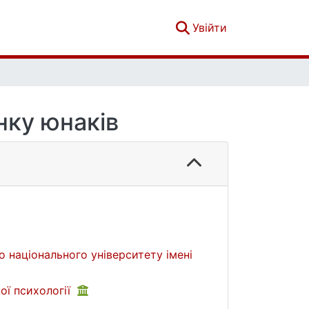
(current)
Увійти
нку юнаків
о національного університету імені
ої психології