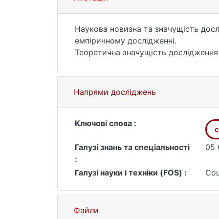
Наукова новизна та значущість дос
емпіричному дослідженні.
Теоретична значущість дослідження 
який стоїть за цим впливом. Таким 
подальшого вивчення зазначеної про
соціологів, маркетологів та інших с
Напрями досліджень
Практичне значення дослідження от
значний практичний вплив на різні 
працюють з людьми, що мають пробл
Ключові слова :
с
розробки програм, що допомагають 
соціальних мереж. Психологи можуть
Галузі знань та спеціальності
05 
їм зберегти або підвищити свою сам
:
Галузі науки і техніки (FOS) :
Соц
Файли