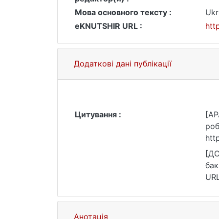
Мова основного тексту :
Ukr
eKNUTSHIR URL :
htt
Додаткові дані публікації
Цитування :
[AP
роб
htt
[ДС
бак
URL
Анотація