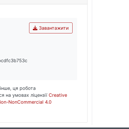
Завантажити
bcdfc3b753c
інше, ця робота
я на умовах ліцензії
Creative
ion-NonCommercial 4.0