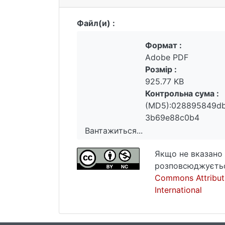
Файл(и) :
Формат :
Adobe PDF
Розмір :
925.77 KB
Контрольна сума :
(MD5):028895849d
3b69e88c0b4
Вантажиться...
Вантажиться...
Якщо не вказано 
розповсюджуєтьс
Commons Attribut
International