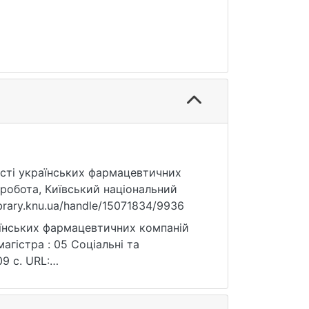
ьності українських фармацевтичних
 робота, Київський національний
ibrary.knu.ua/handle/15071834/9936
раїнських фармацевтичних компаній
агістра : 05 Соціальні та
09 с. URL:
я: 25.07.2026).