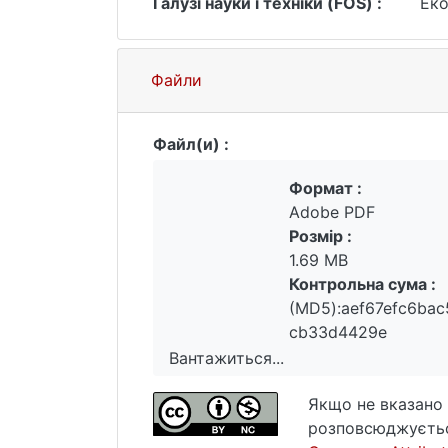
Галузі науки і техніки (FOS) :
Еко
Файли
Файл(и) :
Формат :
Adobe PDF
Розмір :
1.69 MB
Контрольна сума :
(MD5):aef67efc6ba
cb33d4429e
Вантажиться...
Вантажиться...
Якщо не вказано 
розповсюджуєтьс