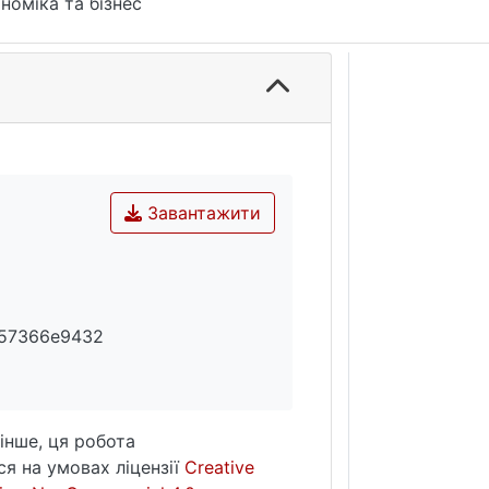
номіка та бізнес
Завантажити
c57366e9432
інше, ця робота
я на умовах ліцензії
Creative