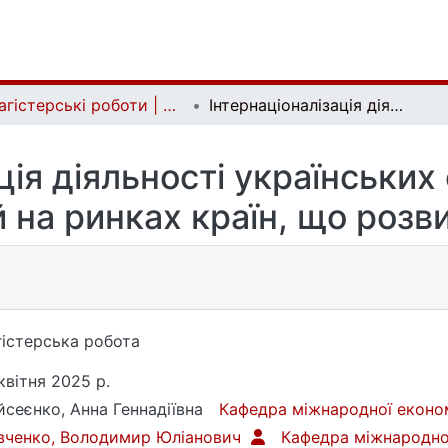
Магістерські роботи | Master's theses
Інтернаціоналізація діяльності українських фармацевтичних компаній на ринках країн, що розвиваються
ація діяльності українськи
 на ринках країн, що роз
істерська робота
квітня 2025 р.
сеєнко, Анна Геннадіївна
Кафедра міжнародної еконо
вченко, Володимир Юліанович
Кафедра міжнародно