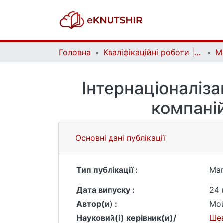
Головна
Кваліфікаційні роботи | Qualifying works
Інтернаціоналіз
компаній
Основні дані публікації
Тип публікації :
Маг
Дата випуску :
24 
Автор(и) :
Мой
Науковий(і) керівник(и)/
Ше