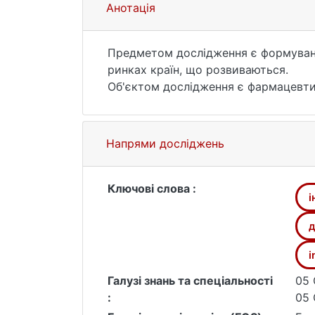
Анотація
Предметом дослідження є формування
ринках країн, що розвиваються.
Об'єктом дослідження є фармацевтич
іноземних ринках.
Метою магістерської кваліфікаційн
щодо виходу на ринки країн, що роз
Напрями досліджень
середовища.
За результатами дослідження розроб
сусідніми країнами, які дають змогу
Ключові слова :
і
які спровоковані оновленим правлі
Одержані результати можуть бути в
д
умовах інтернаціоналізації діяльно
i
Галузі знань та спеціальності
05 
:
05 