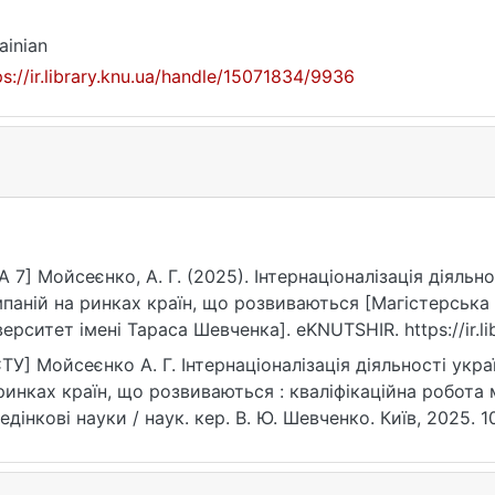
ainian
ps://ir.library.knu.ua/handle/15071834/9936
A 7] Мойсеєнко, А. Г. (2025). Інтернаціоналізація діял
паній на ринках країн, що розвиваються [Магістерська
верситет імені Тараса Шевченка]. eKNUTSHIR. https://ir.l
ТУ] Мойсеєнко А. Г. Інтернаціоналізація діяльності ук
ринках країн, що розвиваються : кваліфікаційна робота м
едінкові науки / наук. кер. В. Ю. Шевченко. Київ, 2025. 1
ps://ir.library.knu.ua/handle/15071834/9936 (дата зверненн