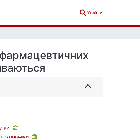
(current)
Увійти
х фармацевтичних
виваються
міки
ї економіки