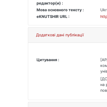
редактор(и) :
Мова основного тексту :
Ukr
eKNUTSHIR URL :
htt
Додаткові дані публікації
Цитування :
[AP
ком
уні
[ДС
на 
пов
htt