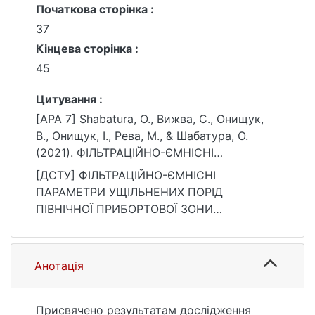
Початкова сторінка :
37
Кінцева сторінка :
45
Цитування :
[APA 7] Shabatura, О., Вижва, С., Онищук,
В., Онищук, І., Рева, М., & Шабатура, О.
(2021). ФІЛЬТРАЦІЙНО-ЄМНІСНІ
ПАРАМЕТРИ УЩІЛЬНЕНИХ ПОРІД
[ДСТУ] ФІЛЬТРАЦІЙНО-ЄМНІСНІ
ПІВНІЧНОЇ ПРИБОРТОВОЇ ЗОНИ
ПАРАМЕТРИ УЩІЛЬНЕНИХ ПОРІД
ДНІПРОВСЬКО-ДОНЕЦЬКОЇ ЗАПАДИНИ.
ПІВНІЧНОЇ ПРИБОРТОВОЇ ЗОНИ
Вісник Київського національного
ДНІПРОВСЬКО-ДОНЕЦЬКОЇ ЗАПАДИНИ / О.
університету імені Тараса Шевченка.
Shabatura та ін. Вісник Київського
Геологія, 3(94), 37–45.
національного університету імені Тараса
Анотація
https://doi.org/10.17721/1728-2713.94.04
Шевченка. Геологія. 2021. Т. 3, № 94. С. 37
—45. DOI: 10.17721/1728-2713.94.04 (дата
звернення: 25.07.2026).
Присвячено результатам дослідження