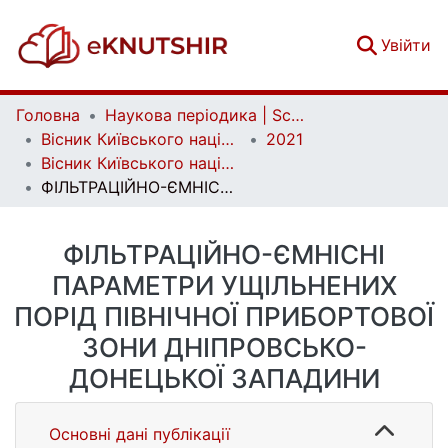
(c
Увійти
Головна
Наукова періодика | Scientific periodicals
Вісник Київського національного університету імені Тараса Шевченка. Геологія | Visnyk of Taras Shevchenko National University of Kyiv. Geology
2021
Вісник Київського національного університету імені Тараса Шевченка. Геологія. 3(94)
ФІЛЬТРАЦІЙНО-ЄМНІСНІ ПАРАМЕТРИ УЩІЛЬНЕНИХ ПОРІД ПІВНІЧНОЇ ПРИБОРТОВОЇ ЗОНИ ДНІПРОВСЬКО-ДОНЕЦЬКОЇ ЗАПАДИНИ
ФІЛЬТРАЦІЙНО-ЄМНІСНІ
ПАРАМЕТРИ УЩІЛЬНЕНИХ
ПОРІД ПІВНІЧНОЇ ПРИБОРТОВОЇ
ЗОНИ ДНІПРОВСЬКО-
ДОНЕЦЬКОЇ ЗАПАДИНИ
Основні дані публікації