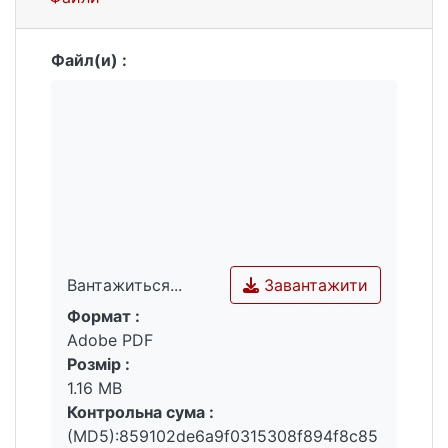
Файл(и) :
Завантажити
Вантажиться...
Формат :
Вантажиться...
Adobe PDF
Розмір :
1.16 MB
Контрольна сума :
(MD5):859102de6a9f0315308f894f8c85