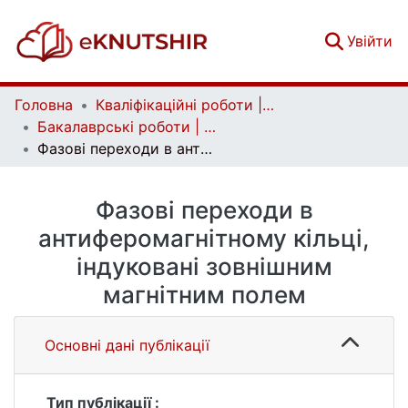
(c
Увійти
Головна
Кваліфікаційні роботи | Qualifying works
Бакалаврські роботи | Bachelor theses
Фазові переходи в антиферомагнітному кільці, індуковані зовнішним магнітним полем
Фазові переходи в
антиферомагнітному кільці,
індуковані зовнішним
магнітним полем
Основні дані публікації
Тип публікації :