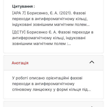
Цитування :
[APA 7] Борисенко, Є. А. (2021). Фазові
переходи в антиферомагнітному кільці,
індуковані зовнішним магнітним полем
[Бакалаврська робота, Київський
[ДСТУ] Борисенко Є. А. Фазові переходи в
національний університет імені Тараса
антиферомагнітному кільці, індуковані
Шевченка]. eKNUTSHIR.
зовнішним магнітним полем :
https://ir.library.knu.ua/handle/123456789/19
кваліфікаційна робота бакалавра : 10
41
Природничі науки. Київ, 2021. 44 с. URL:
https://ir.library.knu.ua/handle/123456789/19
Анотація
41 (дата звернення: 25.07.2026).
У роботі описано орієнтаційні фазові
переходи в антиферомагнітному
спіновому ланцюжку у формі кільця під
дією зовнішнього постійного однорідного
магнітно- го поля в неперервній класичній
моделі. Досліджено рівноважні стани