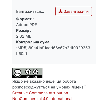
Завантажити
Вантажиться...
Формат :
Вантажиться...
Adobe PDF
Розмір :
2.32 MB
Контрольна сума :
(MD5):89a41a91add66c67b2df9929253
b60a1
Якщо не вказано інше, ця робота
розповсюджується на умовах ліцензії
Creative Commons Attribution-
NonCommercial 4.0 International