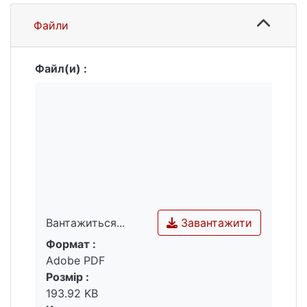
Файли
Файл(и) :
Завантажити
Вантажиться...
Формат :
Вантажиться...
Adobe PDF
Розмір :
193.92 KB