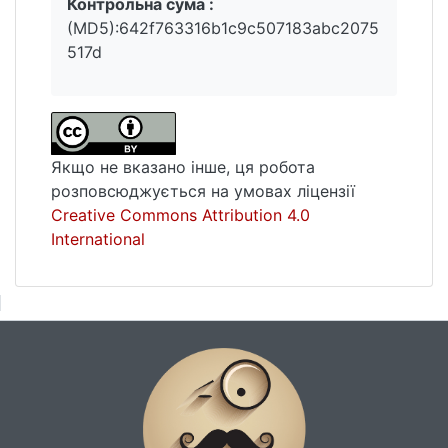
Контрольна сума :
(MD5):642f763316b1c9c507183abc2075
517d
Якщо не вказано інше, ця робота
розповсюджується на умовах ліцензії
Creative Commons Attribution 4.0
International