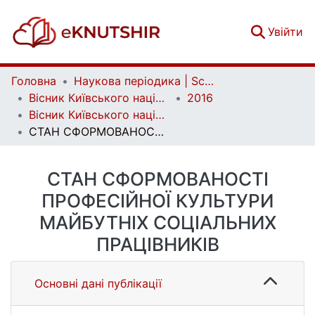
(c
Увійти
Головна
Наукова періодика | Scientific periodicals
Вісник Київського національного університету імені Тараса Шевченка. Педагогіка | Bulletin of Taras Shevchenko National University of Kyiv. Pedagogy
2016
Вісник Київського національного університету імені Тараса Шевченка. Педагогіка. Вип. 1 (3)
СТАН СФОРМОВАНОСТІ ПРОФЕСІЙНОЇ КУЛЬТУРИ МАЙБУТНІХ СОЦІАЛЬНИХ ПРАЦІВНИКІВ
СТАН СФОРМОВАНОСТІ
ПРОФЕСІЙНОЇ КУЛЬТУРИ
МАЙБУТНІХ СОЦІАЛЬНИХ
ПРАЦІВНИКІВ
Основні дані публікації