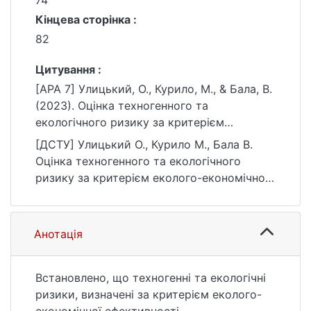
74
Кінцева сторінка :
82
Цитування :
[APA 7] Улицький, О., Курило, М., & Бала, В.
(2023). Оцінка техногенного та
екологічного ризику за критерієм
еколого-економічної ефективності
[ДСТУ] Улицький О., Курило М., Бала В.
вуглевидобувних підприємств Донецької
Оцінка техногенного та екологічного
та Луганської областей. Вісник Київського
ризику за критерієм еколого-економічної
національного університету імені Тараса
ефективності вуглевидобувних
Шевченка. Геологія, 4(103), 74–82.
підприємств Донецької та Луганської
https://doi.org/10.17721/1728-2713.103.09
областей. Вісник Київського національного
Анотація
університету імені Тараса Шевченка.
Геологія. 2023. Т. 4, № 103. С. 74—82. DOI:
10.17721/1728-2713.103.09 (дата звернення:
Встановлено, що техногенні та екологічні
25.07.2026).
ризики, визначені за критерієм еколого-