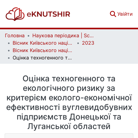
(c
Увійти
Головна
Наукова періодика | Scientific periodicals
Вісник Київського національного університету імені Тараса Шевченка. Геологія | Visnyk of Taras Shevchenko National University of Kyiv. Geology
2023
Вісник Київського національного університету імені Тараса Шевченка. Геологія. 4(103)
Оцінка техногенного та екологічного ризику за критерієм еколого-економічної ефективності вуглевидобувних підприємств Донецької та Луганської областей
Оцінка техногенного та
екологічного ризику за
критерієм еколого-економічної
ефективності вуглевидобувних
підприємств Донецької та
Луганської областей