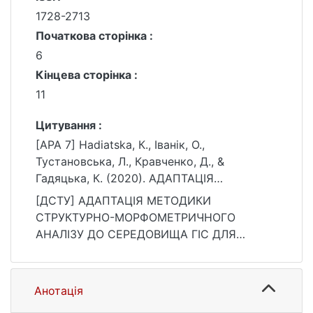
1728-2713
Початкова сторінка :
6
Кінцева сторінка :
11
Цитування :
[APA 7] Hadiatska, К., Іванік, О.,
Тустановська, Л., Кравченко, Д., &
Гадяцька, К. (2020). АДАПТАЦІЯ
МЕТОДИКИ СТРУКТУРНО-
[ДСТУ] АДАПТАЦІЯ МЕТОДИКИ
МОРФОМЕТРИЧНОГО АНАЛІЗУ ДО
СТРУКТУРНО-МОРФОМЕТРИЧНОГО
СЕРЕДОВИЩА ГІС ДЛЯ
АНАЛІЗУ ДО СЕРЕДОВИЩА ГІС ДЛЯ
ПАЛЕОГЕОМОРФОЛОГІЧНИХ ДОСЛІДЖЕНЬ
ПАЛЕОГЕОМОРФОЛОГІЧНИХ ДОСЛІДЖЕНЬ
КАНІВСЬКОГО ПРИДНІПРОВ'Я. Вісник
КАНІВСЬКОГО ПРИДНІПРОВ'Я / К.
Київського національного університету
Hadiatska та ін. Вісник Київського
Анотація
імені Тараса Шевченка. Геологія, 2(89), 6–
національного університету імені Тараса
11. https://doi.org/10.17721/1728-2713.89.01