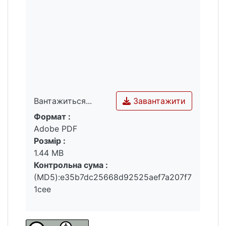
виявити закономірний зв'язок рельєфу з
тектонікою, виявити різнорангові
тектонічні структури та визначити
особливості їхньої будови.
Завантажити
Вантажиться...
Формат :
Вантажиться...
Adobe PDF
Розмір :
1.44 MB
Контрольна сума :
(MD5):e35b7dc25668d92525aef7a207f7
1cee