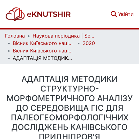
(c
Увійти
Головна
Наукова періодика | Scientific periodicals
Вісник Київського національного університету імені Тараса Шевченка. Геологія | Visnyk of Taras Shevchenko National University of Kyiv. Geology
2020
Вісник Київського національного університету імені Тараса Шевченка. Геологія. 2(89)
АДАПТАЦІЯ МЕТОДИКИ СТРУКТУРНО-МОРФОМЕТРИЧНОГО АНАЛІЗУ ДО СЕРЕДОВИЩА ГІС ДЛЯ ПАЛЕОГЕОМОРФОЛОГІЧНИХ ДОСЛІДЖЕНЬ КАНІВСЬКОГО ПРИДНІПРОВ'Я
АДАПТАЦІЯ МЕТОДИКИ
СТРУКТУРНО-
МОРФОМЕТРИЧНОГО АНАЛІЗУ
ДО СЕРЕДОВИЩА ГІС ДЛЯ
ПАЛЕОГЕОМОРФОЛОГІЧНИХ
ДОСЛІДЖЕНЬ КАНІВСЬКОГО
ПРИДНІПРОВ'Я