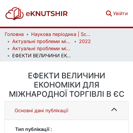
(c
Увійти
Головна
Наукова періодика | Scientific periodicals
Актуальні проблеми міжнародних відносин | Аctual Problems of International Relations
2022
Актуальні проблеми міжнародних відносин. Вип. 151
ЕФЕКТИ ВЕЛИЧИНИ ЕКОНОМІКИ ДЛЯ МІЖНАРОДНОЇ ТОРГІВЛІ В ЄС
ЕФЕКТИ ВЕЛИЧИНИ
ЕКОНОМІКИ ДЛЯ
МІЖНАРОДНОЇ ТОРГІВЛІ В ЄС
Основні дані публікації
Тип публікації :