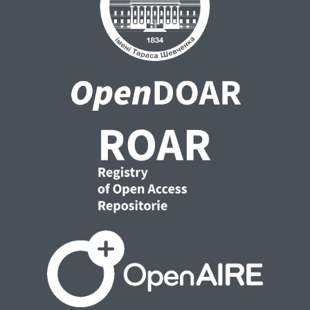
ЄС.
Ключові слова: величина економіки,
міжнародна торгівля, економічна
інтеграція, Європейський Союз, ефект
масштабу, рівень доходів.