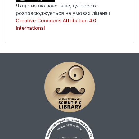
промисловості та високотехнологічних
Якщо не вказано інше, ця робота
галузях явно домінують найбільш
розповсюджується на умовах ліцензії
високорозвинені економіки.
Creative Commons Attribution 4.0
Машинобудування за своєю природою є
International
дуже дифференційованою галуззю, окремі
компоненти якого або не залежать від
ефекту масштабу (транспортні засоби крім
автомобілів, прилади) або сильно
залежать від наявності ємного
внутрішнього ринку та/або входження до
економічного союзу (важке, електронне та
електричне, автомобільне). Так само
важливий доступ до ємного ринку
економічного союзу для меблевої
промисловості та виробництва іграшок та
ігор. Останні дві галузі як і
середньотехнологічне машинобудування
можуть одержати додатковий поштовх
для розвитку у разі інтеграції України в