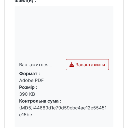
Файл(и) :
Завантажити
Вантажиться...
Формат :
Вантажиться...
Adobe PDF
Розмір :
390 KB
Контрольна сума :
(MD5):44689d1e79d59ebc4ae12e55451
e15be