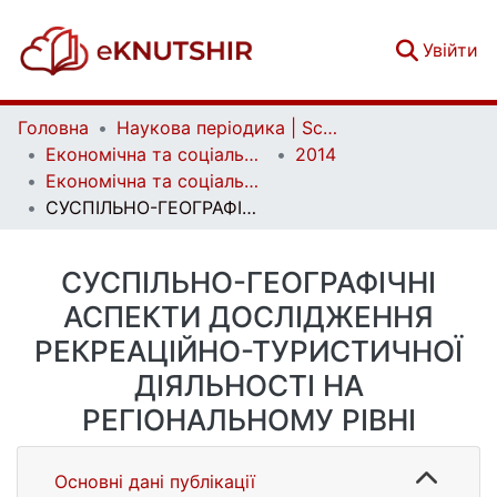
(c
Увійти
Головна
Наукова періодика | Scientific periodicals
Економічна та соціальна географія | Ekonomichna ta Sotsialna Geografiya
2014
Економічна та соціальна географія. Випуск 70
СУСПІЛЬНО-ГЕОГРАФІЧНІ АСПЕКТИ ДОСЛІДЖЕННЯ РЕКРЕАЦІЙНО-ТУРИСТИЧНОЇ ДІЯЛЬНОСТІ НА РЕГІОНАЛЬНОМУ РІВНІ
СУСПІЛЬНО-ГЕОГРАФІЧНІ
АСПЕКТИ ДОСЛІДЖЕННЯ
РЕКРЕАЦІЙНО-ТУРИСТИЧНОЇ
ДІЯЛЬНОСТІ НА
РЕГІОНАЛЬНОМУ РІВНІ
Основні дані публікації