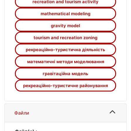
recreation and tourism activity
mathematical modeling
gravity model
tourism and recreation zoning
рекреаційно-туристична діяльність
математичні методи моделювання
гравітаційна модель
рекреаційно-туристичне районування
Файли