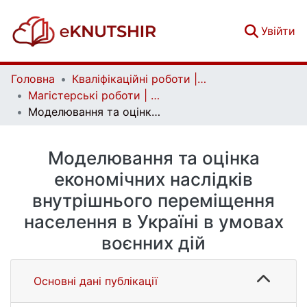
(c
Увійти
Головна
Кваліфікаційні роботи | Qualifying works
Магістерські роботи | Master's theses
Моделювання та оцінка економічних наслідків внутрішнього переміщення населення в Україні в умовах воєнних дій
Моделювання та оцінка
економічних наслідків
внутрішнього переміщення
населення в Україні в умовах
воєнних дій
Основні дані публікації