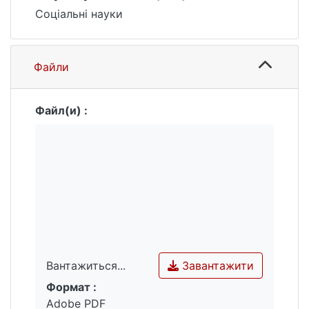
Соціальні науки
Файли
Файл(и) :
Завантажити
Вантажиться...
Формат :
Вантажиться...
Adobe PDF