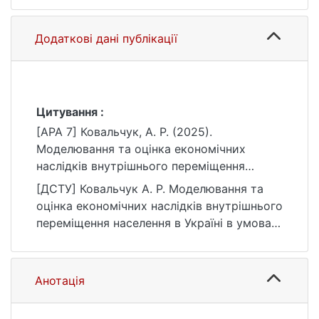
Додаткові дані публікації
Цитування :
[APA 7] Ковальчук, А. Р. (2025).
Моделювання та оцінка економічних
наслідків внутрішнього переміщення
населення в Україні в умовах воєнних дій
[ДСТУ] Ковальчук А. Р. Моделювання та
[Магістерська робота, Київський
оцінка економічних наслідків внутрішнього
національний університет імені Тараса
переміщення населення в Україні в умовах
Шевченка]. eKNUTSHIR.
воєнних дій : кваліфікаційна робота
https://ir.library.knu.ua/handle/15071834/754
магістра : 051 Економіка / наук. кер. В. В.
3
Шпирко. Київ, 2025. 86 с. URL:
Анотація
https://ir.library.knu.ua/handle/15071834/754
3 (дата звернення: 25.07.2026).