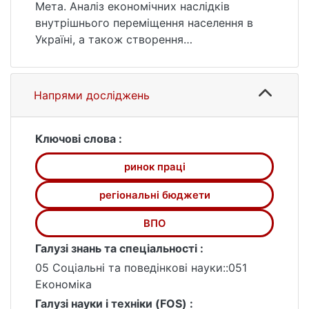
Мета. Аналіз економічних наслідків
внутрішнього переміщення населення в
Україні, а також створення
економетричних моделей, що
допоможуть виявити певні взаємозв’язки
між досліджуваними величинами.
Напрями досліджень
Завдання. Дослідження впливу
внутрішнього переміщення на ринок праці,
регіональні бюджети, податки.
Ключові слова :
Змоделювати вплив на певні економічні
ринок праці
категорії.
Об’єкт. Процес внутрішнього переміщення
регіональні бюджети
населення в Україні, викликаний воєнними
діями.
ВПО
Предмет. Наслідки внутрішнього
Галузі знань та спеціальності :
переміщення населення, що спричиняє
05 Соціальні та поведінкові науки::051
зміни в економіці.
Економіка
Галузі науки і техніки (FOS) :