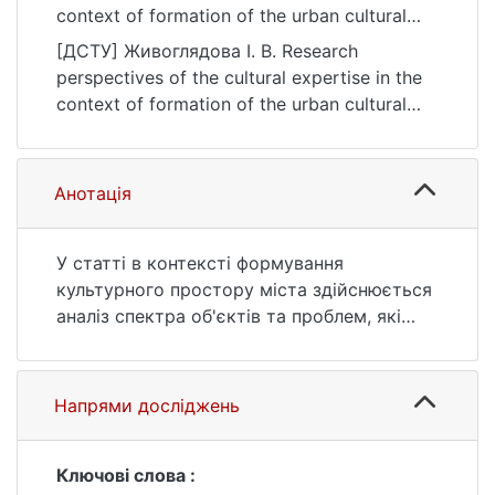
context of formation of the urban cultural
space. Українські культурологічні студії, (1
[ДСТУ] Живоглядова І. В. Research
(6)), 59–63.
perspectives of the cultural expertise in the
https://doi.org/10.17721/UCS.2020.1(6).13
context of formation of the urban cultural
space. Українські культурологічні студії.
2020. no. 1 (6). P. 59—63. URL:
https://doi.org/10.17721/UCS.2020.1(6).13
Анотація
(date of access: 26.07.2026).
У статті в контексті формування
культурного простору міста здійснюється
аналіз спектра об'єктів та проблем, які
можуть (і потребують) бути в якості
предмета уваги експертної діяльності в
сфері культури. Висновується, що в епоху
Напрями досліджень
"раціонального хаосу" одна з центральних
проблем сучасної міської культури –
проблема споживацької навігації. Мова
Ключові слова :