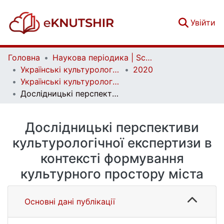
(c
Увійти
Головна
Наукова періодика | Scientific periodicals
Українські культурологічні студії | Ukrainian Cultural Studies
2020
Українські культурологічні студії. № 1 (6)
Дослідницькі перспективи культурологічної експертизи в контексті формування культурного простору міста
Дослідницькі перспективи
культурологічної експертизи в
контексті формування
культурного простору міста
Основні дані публікації