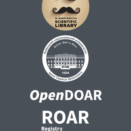
корелюють, в якості гармонійного
елемента, з інтересами людського
розвитку на довгострокову перспективу. В
сучасних умовах розвитку суспільства
культурологічна експертиза і є
репрезентантом соціальної затребуваності
культурологічного знання.