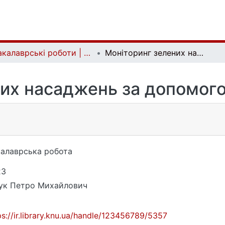
Бакалаврські роботи | Bachelor theses
Моніторинг зелених насаджень за допомогою технелогій ДЗЗ
их насаджень за допомог
алаврська робота
23
ук Петро Михайлович
ps://ir.library.knu.ua/handle/123456789/5357