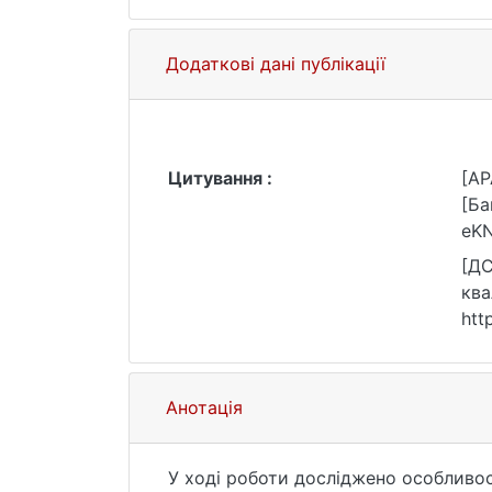
Додаткові дані публікації
Цитування :
[AP
[Ба
eKN
[ДС
ква
htt
Анотація
У ході роботи досліджено особливос