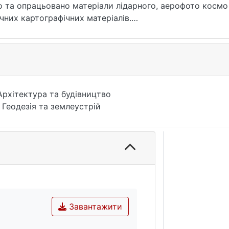
 та опрацьовано матеріали лідарного, аерофото космо з
чних картографічних матеріалів.
ня матеріалів ДЗЗ для моніторингу зелених насаджень,
ння індексу NDVI для зелених насаджень м. Дзівнув за 
водних об’єктів, забудованих територій, та землі яка н
Архітектура та будівництво
 Геодезія та землеустрій
Завантажити