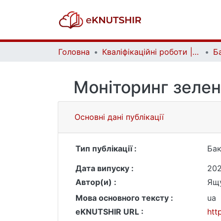
Головна
Кваліфікаційні роботи | Qualifying works
Моніторинг зелен
Основні дані публікації
Тип публікації :
Бак
Дата випуску :
20
Автор(и) :
Ящ
Мова основного тексту :
ua
eKNUTSHIR URL :
htt