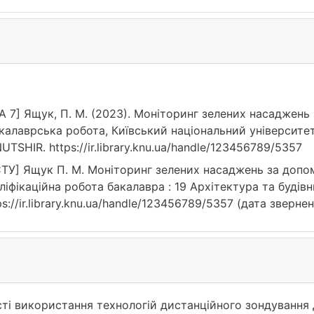
A 7] Ящук, П. М. (2023). Моніторинг зелених насаджен
калаврська робота, Київський національний університет
UTSHIR. https://ir.library.knu.ua/handle/123456789/5357
ТУ] Ящук П. М. Моніторинг зелених насаджень за допо
ліфікаційна робота бакалавра : 19 Архітектура та будівни
ps://ir.library.knu.ua/handle/123456789/5357 (дата звернен
ті використання технологій дистанційного зондування 