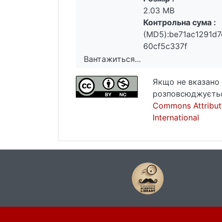
2.03 MB
Контрольна сума :
(MD5):be71ac1291d
60cf5c337f
Вантажиться...
Вантажиться...
Якщо не вказано 
розповсюджуєтьс
Commons Attribut
International