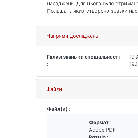
насаджень. Для цього було отримано
Польща, з яких створено зразки нао
Виконано аналіз досвіду використан
використання технологій LiDAR.
Проведено порівняльний аналіз значе
Напрями досліджень
результати зміни площі поверхневих 
та густої рослинності.
Галузі знань та спеціальності
19 
:
193
Файли
Файл(и) :
Формат :
Adobe PDF
Розмір :