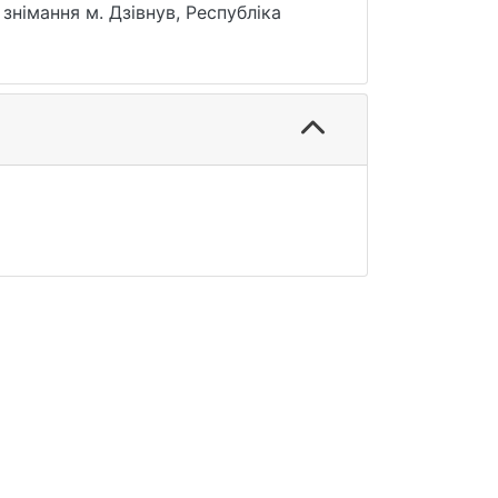
німання м. Дзівнув, Республіка
 який показує перспективу
період 2017-2022 рр., отримані
е вкрита рослинністю , розрідженої