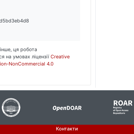
7d5bd3eb4d8
інше, ця робота
я на умовах ліцензії
Creative
ion-NonCommercial 4.0
Контакти