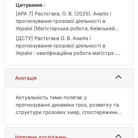
Цитування :
[APA 7] Растєгаєв, О. В. (2025). Аналіз і
прогнозування грозової діяльності в
Україні [Магістерська робота, Київський
національний університет імені Тараса
[ДСТУ] Растєгаєв О. В. Аналіз і
Шевченка]. eKNUTSHIR.
прогнозування грозової діяльності в
https://ir.library.knu.ua/handle/15071834/8100
Україні : кваліфікаційна робота магістра :
103 Науки про Землю / наук. кер. В. І.
Затула. Київ, 2025. 80 с. URL:
https://ir.library.knu.ua/handle/15071834/8100
Анотація
(дата звернення: 25.07.2026).
Актуальність теми полягає у
прогнозуванні динаміки гроз, розвитку та
структури грозових хмар, спостереженні
за змінами у діяльності цього явища зі
змінами глобального клімату, моделюванні
грозових осередків задля вживання
Напрями досліджень