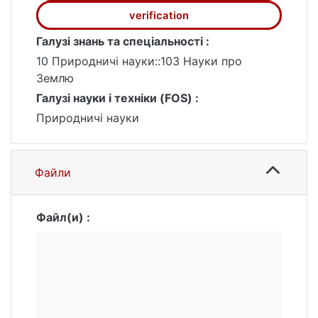
для цього індексами нестійкості
verification
атмосфери
Галузі знань та спеціальності :
Магістерська кваліфікаційна робота в
10 Природничі науки::103 Науки про
обсязі 80 сторінок складається з вступу,
Землю
трьох розділів, висновків, переліку
Галузі науки і техніки (FOS) :
посилань з 47 джерел, містить 42 рисунки
та 2 таблиці.
Природничі науки
Файли
Файл(и) :