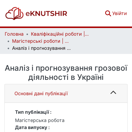
(c
Увійти
Головна
Кваліфікаційні роботи | Qualifying works
Магістерські роботи | Master's theses
Аналіз і прогнозування грозової діяльності в Україні
Аналіз і прогнозування грозової
діяльності в Україні
Основні дані публікації
Тип публікації :
Магістерська робота
Дата випуску :