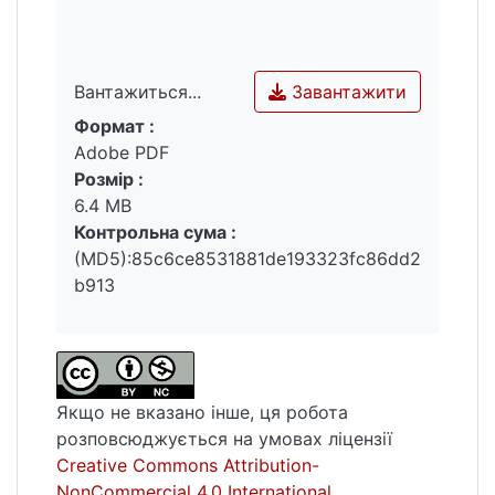
Завантажити
Вантажиться...
Формат :
Вантажиться...
Adobe PDF
Розмір :
6.4 MB
Контрольна сума :
(MD5):85c6ce8531881de193323fc86dd2
b913
Якщо не вказано інше, ця робота
розповсюджується на умовах ліцензії
Creative Commons Attribution-
NonCommercial 4.0 International