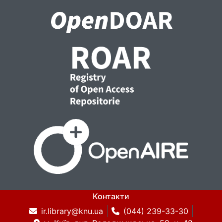
Контакти
ir.library@knu.ua
(044) 239-33-30