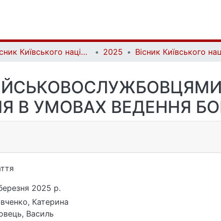
Вісник Київського національного університету імені Тараса Шевченка. Військово-спеціальні науки | Bulletin of Taras Shevchenko National University of Kyiv. Military-special sciences
2025
ІЙСЬКОВОСЛУЖБОВЦЯМИ К
Я В УМОВАХ ВЕДЕННЯ БО
ття
березня 2025 р.
вченко, Катерина
вець, Василь