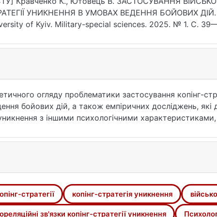
СТУ] Кравченко К., Ютовець В. ЗАСТОСУВАННЯ ВІЙС
АТЕГІЇ УНИКНЕННЯ В УМОВАХ ВЕДЕННЯ БОЙОВИХ ДІЙ. Bull
versity of Kyiv. Military-special sciences. 2025. № 1. С. 39
7.2025.61.39-45 (дата звернення: 25.07.2026).
ретичного огляду проблематики застосування копінг-стр
ння бойових дій, а також емпіричних досліджень, які
ї уникнення з іншими психологічними характеристиками,
мет дослідження. Незважаючи на актуальність теми, а 
риторії України, проблематика застосування військов
ано теоретичні методи, а саме: аналізу, синтезу, узагал
у англійською та українською мовами, що містить суто 
ед емпіричних методів дослідження використано метод 
опінг-стратегії
копінг-стратегія уникнення
військ
зультати досліджень українських і зарубіжних науковців 
що зацікавленість наукової спільноти в її опрацьовуван
ореляційні зв'язки копінг-стратегії уникнення
Психолог