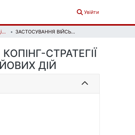
(current)
Увійти
Вісник Київського національного університету імені Тараса Шевченка. Військово-спеціальні науки. Вип. 1 (61)
ЗАСТОСУВАННЯ ВІЙСЬКОВОСЛУЖБОВЦЯМИ КОПІНГ-СТРАТЕГІЇ УНИКНЕННЯ В УМОВАХ ВЕДЕННЯ БОЙОВИХ ДІЙ
ОПІНГ-СТРАТЕГІЇ
ЙОВИХ ДІЙ