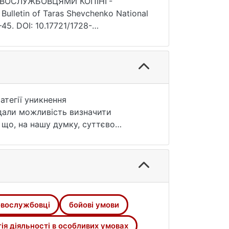
ЬКОВОСЛУЖБОВЦЯМИ КОПІНГ-
etin of Taras Shevchenko National
—45. DOI: 10.17721/1728-
атегії уникнення
 дали можливість визначити
 що, на нашу думку, суттєво
тим більше під час ведення
ослужбовцями копінг-стратегії
ьнення, порівняння, систематизації.
наукову й актуальну на
тестування.
овослужбовці
бойові умови
щодо особливостей стратегії
ні була б значно більшою, якщо б як
ія діяльності в особливих умовах