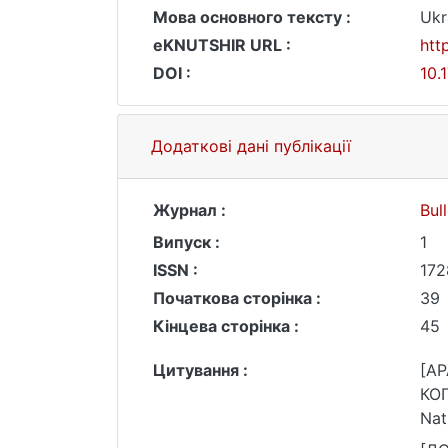
Мова основного тексту :
Ukr
eKNUTSHIR URL :
htt
DOI :
10.
Додаткові дані публікації
Журнал :
Bul
Випуск :
1
ISSN :
172
Початкова сторінка :
39
Кінцева сторінка :
45
Цитування :
[AP
КОП
Nat
221