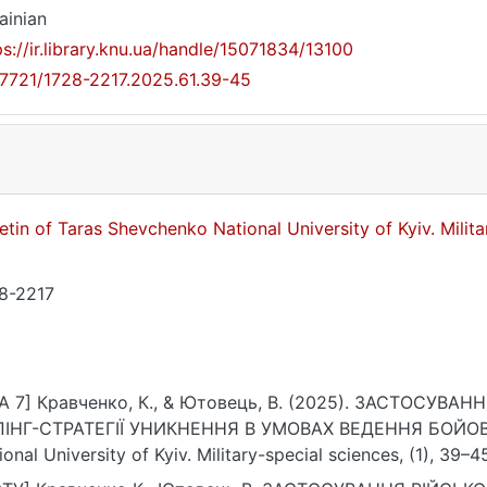
ainian
ps://ir.library.knu.ua/handle/15071834/13100
17721/1728-2217.2025.61.39-45
letin of Taras Shevchenko National University of Kyiv. Milit
8-2217
A 7] Кравченко, К., & Ютовець, В. (2025). ЗАСТОСУ
ІНГ-СТРАТЕГІЇ УНИКНЕННЯ В УМОВАХ ВЕДЕННЯ БОЙОВИХ Д
ional University of Kyiv. Military-special sciences, (1), 39–4
7.2025.61.39-45