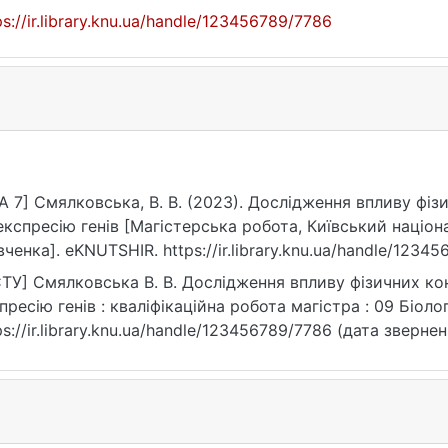
ps://ir.library.knu.ua/handle/123456789/7786
A 7] Смялковська, В. В. (2023). Дослідження впливу фі
експресію генів [Магістерська робота, Київський націон
ченка]. eKNUTSHIR. https://ir.library.knu.ua/handle/1234
ТУ] Смялковська В. В. Дослідження впливу фізичних ко
пресію генів : кваліфікаційна робота магістра : 09 Біологі
ps://ir.library.knu.ua/handle/123456789/7786 (дата звернен