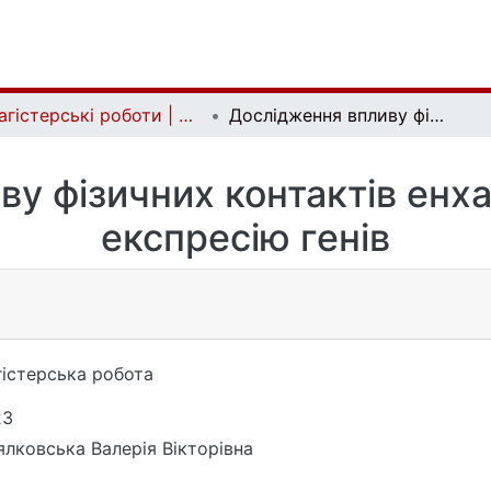
Магістерські роботи | Master's theses
Дослідження впливу фізичних контактів енхансер-промотор на експресію генів
ву фізичних контактів енх
експресію генів
істерська робота
23
лковська Валерія Вікторівна