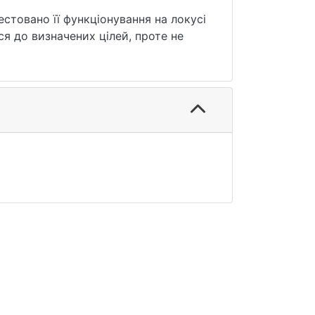
стовано її функціонування на локусі
я до визначених цілей, проте не
нальної диференціації. Встановлено,
роте помітно порушує транскипцію
а хроматину, стовбурові клітини,