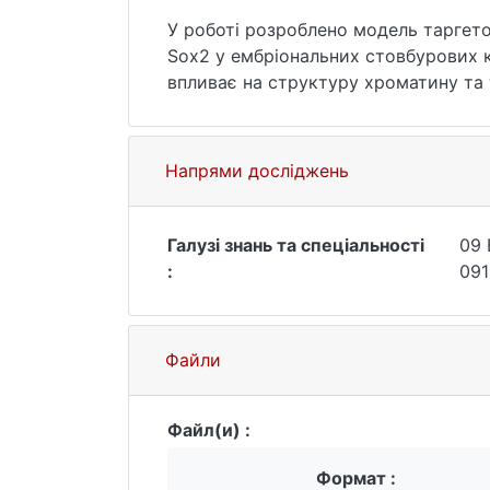
У роботі розроблено модель таргето
Sox2 у ембріональних стовбурових к
впливає на структуру хроматину та
Також оцінено вплив деградації коге
що відсутність когезину змінює тра
генів, індукованих протягом перших 
Напрями досліджень
Ключові слова: регуляція геному, ен
диференціація клітин.
Галузі знань та спеціальності
09 
:
091
Файли
Файл(и) :
Формат :