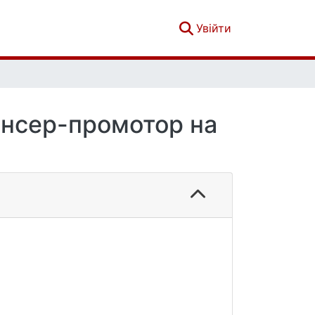
(current)
Увійти
ансер-промотор на