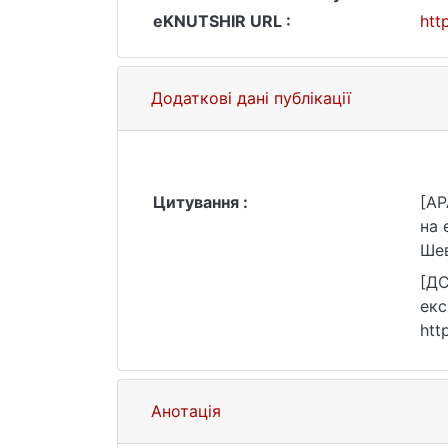
eKNUTSHIR URL :
htt
Додаткові дані публікації
Цитування :
[AP
на 
Шев
[ДС
екс
htt
Анотація