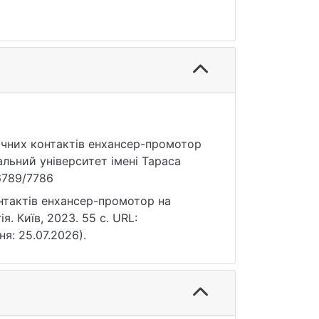
зичних контактів енхансер-промотор
альний університет імені Тараса
56789/7786
нтактів енхансер-промотор на
я. Київ, 2023. 55 с. URL:
ня: 25.07.2026).