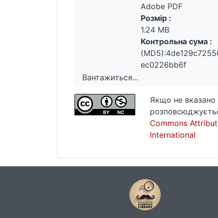
Adobe PDF
Розмір :
1.24 MB
Контрольна сума :
(MD5):4de129c7255
ec0226bb6f
Вантажиться...
Вантажиться...
Якщо не вказано 
розповсюджуєтьс
Commons Attribut
International