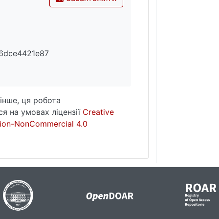
6dce4421e87
інше, ця робота
я на умовах ліцензії
Creative
ion-NonCommercial 4.0