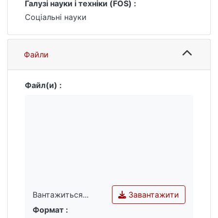
Галузі науки і техніки (FOS) :
управлінням освіти і науки Чернігівської
обласної державної адміністрації для
Соціальні науки
розробки конкретних пропозицій з
удосконалення мережі загальноосвітніх
навчальних закладів регіону.
Файли
Файл(и) :
Завантажити
Вантажиться...
Формат :
Вантажиться...