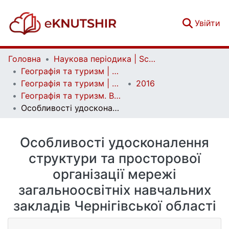
(c
Увійти
Головна
Наукова періодика | Scientific periodicals
Географія та туризм | Geography and tourism
Географія та туризм | Geography and tourism
2016
Географія та туризм. Випуск 38
Особливості удосконалення структури та просторової організації мережі загальноосвітніх навчальних закладів Чернігівської області
Особливості удосконалення
структури та просторової
організації мережі
загальноосвітніх навчальних
закладів Чернігівської області