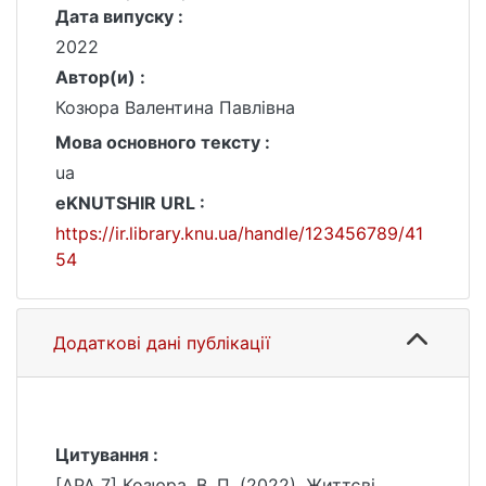
Дата випуску :
2022
Автор(и) :
Козюра Валентина Павлівна
Мова основного тексту :
ua
eKNUTSHIR URL :
https://ir.library.knu.ua/handle/123456789/41
54
Додаткові дані публікації
Цитування :
[APA 7] Козюра, В. П. (2022). Життєві