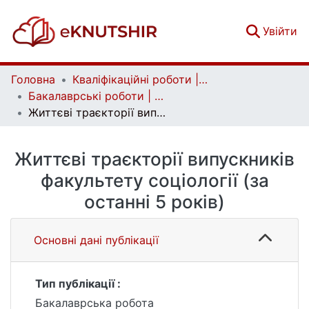
(c
Увійти
Головна
Кваліфікаційні роботи | Qualifying works
Бакалаврські роботи | Bachelor theses
Життєві траєкторії випускників факультету соціології (за останні 5 років)
Життєві траєкторії випускників
факультету соціології (за
останні 5 років)
Основні дані публікації
Тип публікації :
Бакалаврська робота