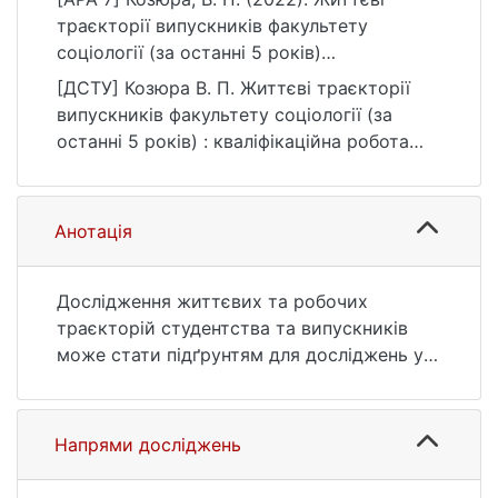
траєкторії випускників факультету
соціології (за останні 5 років)
[Бакалаврська робота, Київський
[ДСТУ] Козюра В. П. Життєві траєкторії
національний університет імені Тараса
випускників факультету соціології (за
Шевченка]. eKNUTSHIR.
останні 5 років) : кваліфікаційна робота
https://ir.library.knu.ua/handle/123456789/41
бакалавра : 05 Соціальні та поведінкові
54
науки. Київ, 2022. 35 с. URL:
https://ir.library.knu.ua/handle/123456789/41
Анотація
54 (дата звернення: 25.07.2026).
Дослідження життєвих та робочих
траєкторій студентства та випускників
може стати підґрунтям для досліджень у
сфері вищої освіти, оскільки може
відповісти на питання потреб молоді в
оновленні наявних або ж створенні нових
Напрями досліджень
освітніх програм.
На сьогодні дослідники мають досить